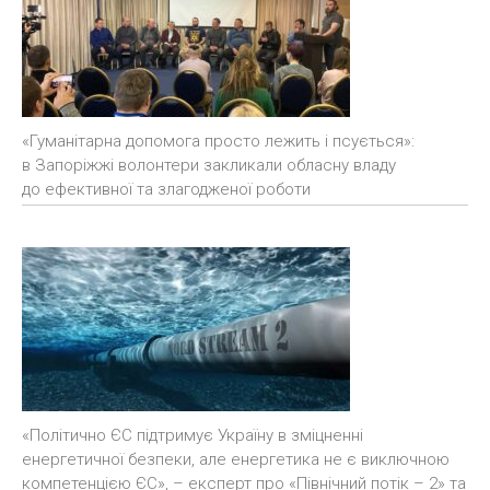
«Гуманітарна допомога просто лежить і псується»:
в Запоріжжі волонтери закликали обласну владу
до ефективної та злагодженої роботи
«Політично ЄС підтримує Україну в зміцненні
енергетичної безпеки, але енергетика не є виключною
компетенцією ЄС», – експерт про «Північний потік – 2» та