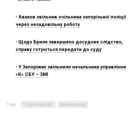
•
Аваков звільнив очільника запорізької поліції
через незадовільну роботу
•
Щодо Бриля завершено досудове слідство,
справу готуються передати до суду
•
У Запоріжжі звільнили начальника управління
«К» СБУ – ЗМІ
Tags:
"Слуга народу"
прокуратура