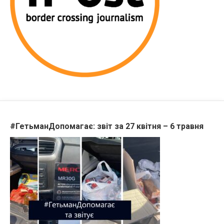
#ГетьманДопомагає: звіт за 27 квітня – 6 травня