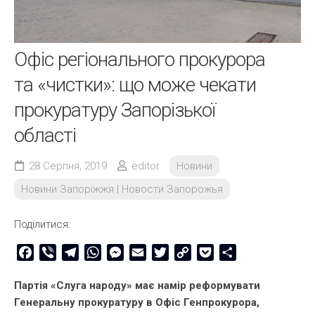
Офіс регіонального прокурора
та «чистки»: що може чекати
прокуратуру Запорізької
області
28 Серпня, 2019
editor
Новини
Новини Запоріжжя | Новости Запорожья
Поділитися:
Facebook
Viber
Telegram
WhatsApp
Messenger
Email
Twitter
Copy
Pocket
Share
Link
Партія «Слуга народу» має намір реформувати
Генеральну прокуратуру в Офіс Генпрокурора,