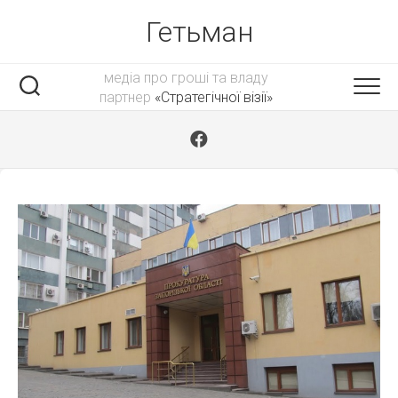
Skip
Гетьман
to
content
медіа про гроші та владу
партнер
«Стратегічної візії»