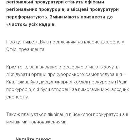
регіональні прокуратури стануть офісами
регіональних прокурорів, а місцеві прокуратури
переформатують. Зміни мають призвести до
«чисток» усіх кадрів.
Про це
пише
«LB» з посиланням на власне джерело у
Офісі президента.
Крім того, запланованою реформою мають хочуть
ліквідувати органи прокурорського самоврядування –
Кваліфікаційно-дисциплінарної комісії прокурорів і Ради
прокурорів, які були створені за вимогами міжнародних
експертів.
Також планується ліквідація військової прокуратури з її
нинішніми повноваженнями.
Читайте також: