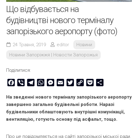
Що відбувається на
будівництві нового терміналу
запорізького аеропорту (фото)
24 Травня, 2019
editor
Новини
Новини Запоріжжя | Новости Запорожья
Поділитися:
Facebook
Viber
Telegram
WhatsApp
Messenger
Email
Twitter
Copy
Pocket
Share
Link
На зведенні нового терміналу запорізького аеропорту
завершено загально будівельні роботи. Наразі
будівельники облаштовують внутрішні комунікації,
вентиляцію, готують основу під асфальт, тощо.
Про це повідомляється на сайті запорізької міської ради.