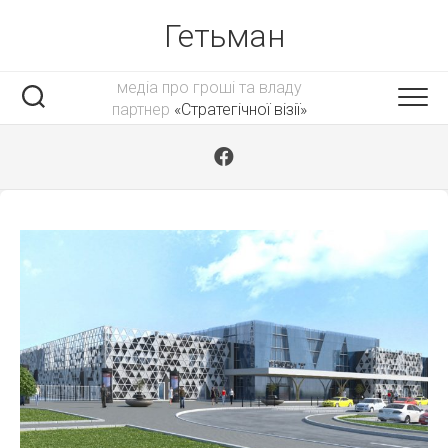
Skip
Гетьман
to
content
медіа про гроші та владу
партнер
«Стратегічної візії»