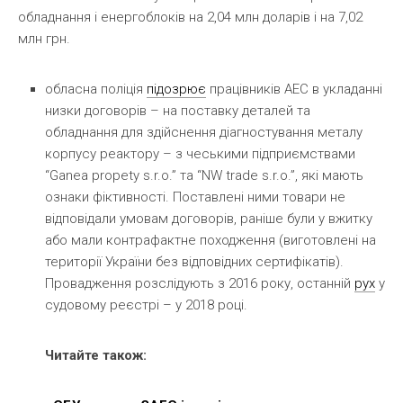
обладнання і енергоблоків на 2,04 млн доларів і на 7,02
млн грн.
обласна поліція
підозрює
працівників АЕС в укладанні
низки договорів – на поставку деталей та
обладнання для здійснення діагностування металу
корпусу реактору – з чеськими підприємствами
“Ganea propety s.r.o.” та “NW trade s.r.o.”, які мають
ознаки фіктивності. Поставлені ними товари не
відповідали умовам договорів, раніше були у вжитку
або мали контрафактне походження (виготовлені на
території України без відповідних сертифікатів).
Провадження розслідують з 2016 року, останній
рух
у
судовому реєстрі – у 2018 році.
Читайте також: