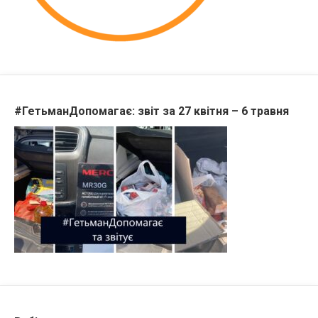
#ГетьманДопомагає: звіт за 27 квітня – 6 травня