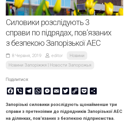
Силовики розслідують 3
справи по підрядах, пов’язаних
з безпекою Запорізької АЕС
8 Червня, 2019
editor
Новини
Новини Запоріжжя | Новости Запорожья
Поділитися:
Facebook
Viber
Telegram
WhatsApp
Messenger
Email
Twitter
Copy
Pocket
Share
Link
Запорізькі силовики розслідують щонайменше три
справи з претензіями до підрядників Запорізької АЕС
на ділянках, пов’язаних з безпекою підприємства.