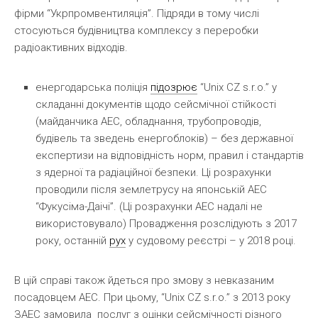
фірми “Укрпромвентиляція”. Підряди в тому числі
стосуються будівництва комплексу з переробки
радіоактивних відходів.
енергодарська поліція
підозрює
“Unix CZ s.r.o.” у
складанні документів щодо сейсмічної стійкості
(майданчика АЕС, обладнання, трубопроводів,
будівель та зведень енергоблоків) – без державної
експертизи на відповідність норм, правил і стандартів
з ядерної та радіаційної безпеки. Ці розрахунки
проводили після землетрусу на японській АЕС
“Фукусіма-Даічі”. (Ці розрахунки АЕС надалі не
використовувало) Провадження розслідують з 2017
року, останній
рух
у судовому реєстрі – у 2018 році.
В цій справі також йдеться про змову з невказаним
посадовцем АЕС. При цьому, “Unix CZ s.r.o.” з 2013 року
ЗАЕС замовила послуг з оцінки сейсмічності різного