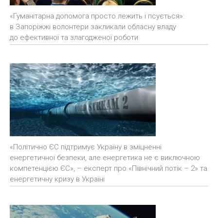
«Гуманітарна допомога просто лежить і псується»:
в Запоріжжі волонтери закликали обласну владу
до ефективної та злагодженої роботи
«Політично ЄС підтримує Україну в зміцненні
енергетичної безпеки, але енергетика не є виключною
компетенцією ЄС», – експерт про «Північний потік – 2» та
енергетичну кризу в Україні