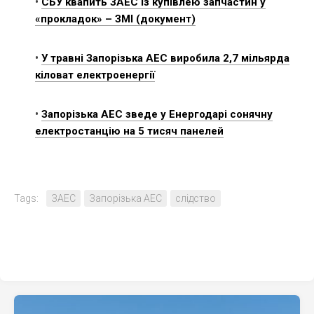
•
СБУ квапить ЗАЕС із купівлею запчастин у
«прокладок» – ЗМІ (документ)
•
У травні Запорізька АЕС виробила 2,7 мільярда
кіловат електроенергії
•
Запорізька АЕС зведе у Енергодарі сонячну
електростанцію на 5 тисяч панелей
Tags:
ЗАЕС
Запорізька АЕС
слідство