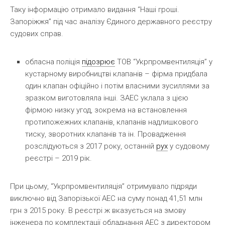
Таку інформацію отримало видання “Наші гроші.
Запоріжжя” під час аналізу Єдиного державного реєстру
судових справ.
обласна поліція
підозрює
ТОВ “Укрпромвентиляція” у
кустарному виробництві клапанів – фірма придбала
один клапан офіційно і потім власними зусиллями за
зразком виготовляла інші. ЗАЕС уклала з цією
фірмою низку угод, зокрема на встановлення
протипожежних клапанів, клапанів надлишкового
тиску, зворотних клапанів та ін. Провадження
розслідуються з 2017 року, останній
рух
у судовому
реєстрі – 2019 рік.
При цьому, “Укрпромвентиляція” отримувало підряди
виключно від Запорізької АЕС на суму понад 41,51 млн
грн з 2015 року. В реєстрі ж вказується на змову
інженера по комплектації обладнання АЕС з директором