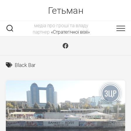
Skip
Гетьман
to
content
медіа про гроші та владу
партнер
«Стратегічної візії»
Black Bar