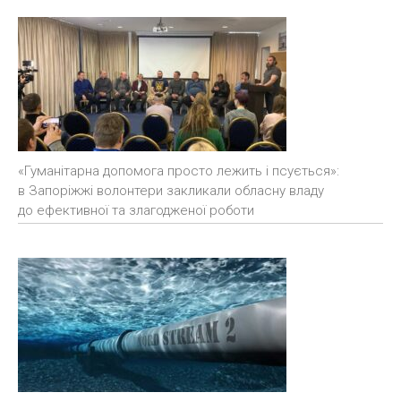
«Гуманітарна допомога просто лежить і псується»:
в Запоріжжі волонтери закликали обласну владу
до ефективної та злагодженої роботи