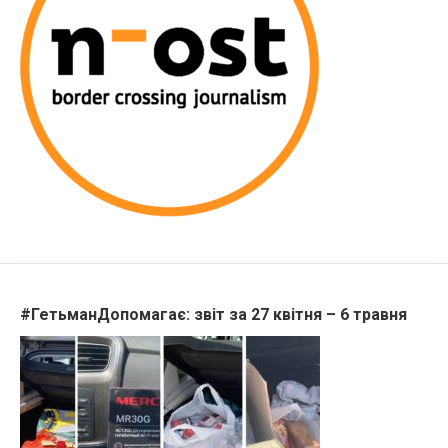
#ГетьманДопомагає: звіт за 27 квітня – 6 травня