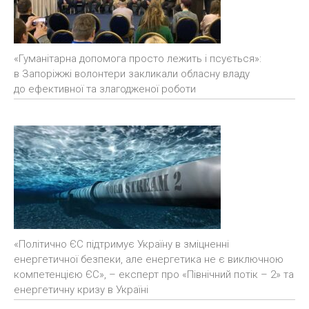
«Гуманітарна допомога просто лежить і псується»:
в Запоріжжі волонтери закликали обласну владу
до ефективної та злагодженої роботи
«Політично ЄС підтримує Україну в зміцненні
енергетичної безпеки, але енергетика не є виключною
компетенцією ЄС», – експерт про «Північний потік – 2» та
енергетичну кризу в Україні