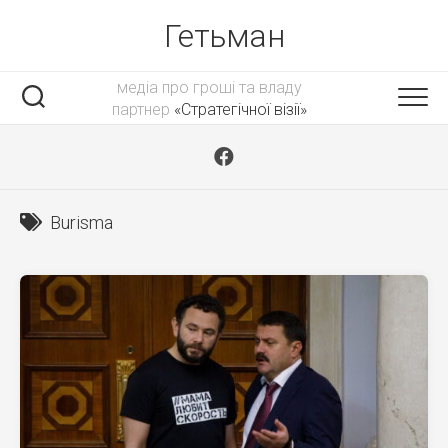
Skip
Гетьман
to
content
медіа про гроші та владу
партнер
«Стратегічної візії»
Burisma