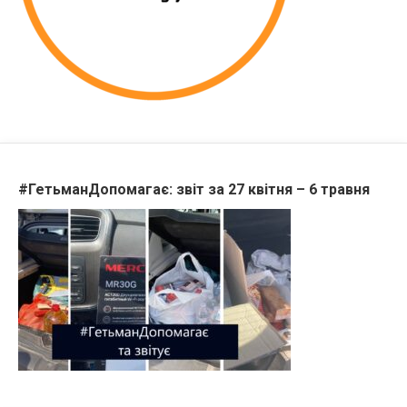
#ГетьманДопомагає: звіт за 27 квітня – 6 травня