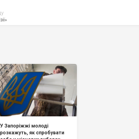
ду
зії»
У Запоріжжі молоді
розкажуть, як спробувати