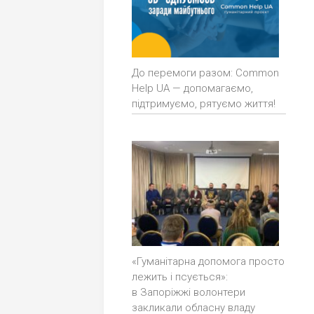
До перемоги разом: Common
Help UA — допомагаємо,
підтримуємо, рятуємо життя!
«Гуманітарна допомога просто
лежить і псується»:
в Запоріжжі волонтери
закликали обласну владу