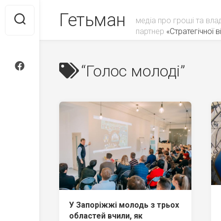
Skip
Гетьман
to
медіа про гроші та вла
content
партнер
«Стратегічної ві
“Голос молоді”
У Запоріжжі молодь з трьох
областей вчили, як