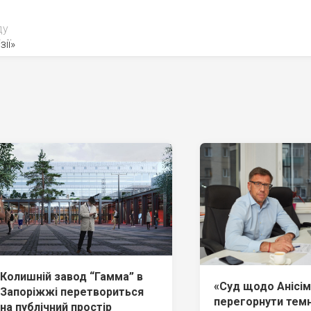
ду
зії»
Колишній завод “Гамма” в
«Суд щодо Анісі
Запоріжжі перетвориться
перегорнути темн
на публічний простір