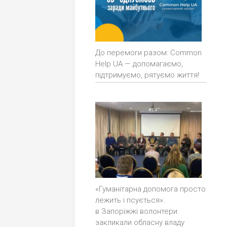
До перемоги разом: Common
Help UA — допомагаємо,
підтримуємо, рятуємо життя!
«Гуманітарна допомога просто
лежить і псується»:
в Запоріжжі волонтери
закликали обласну владу