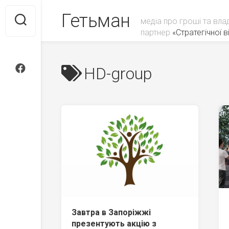
Skip
Гетьман
to
медіа про гроші та вла
content
партнер
«Стратегічної ві
HD-group
Завтра в Запоріжжі
презентують акцію з