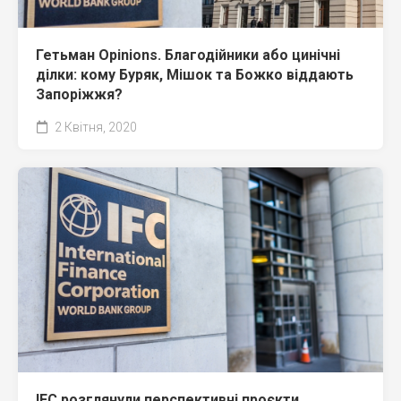
Гетьман Opinions. Благодійники або цинічні
ділки: кому Буряк, Мішок та Божко віддають
Запоріжжя?
2 Квітня, 2020
IFC розглянули перспективні проєкти