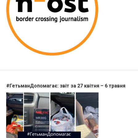
#ГетьманДопомагає: звіт за 27 квітня – 6 травня