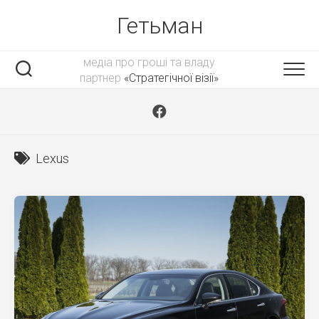
Skip
Гетьман
to
content
медіа про гроші та владу
партнер
«Стратегічної візії»
Lexus