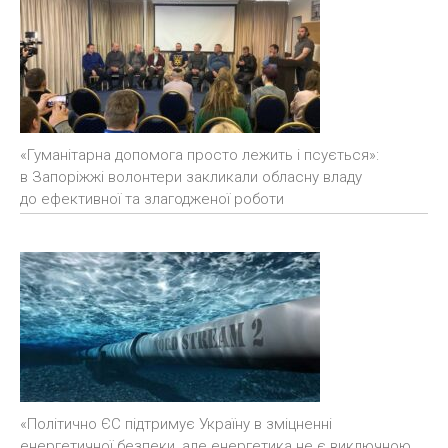
«Гуманітарна допомога просто лежить і псується»:
в Запоріжжі волонтери закликали обласну владу
до ефективної та злагодженої роботи
«Політично ЄС підтримує Україну в зміцненні
енергетичної безпеки, але енергетика не є виключною