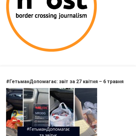
#ГетьманДопомагає: звіт за 27 квітня – 6 травня