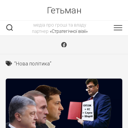
Skip
Гетьман
to
content
медіа про гроші та владу
партнер
«Стратегічної візії»
“Нова політика”