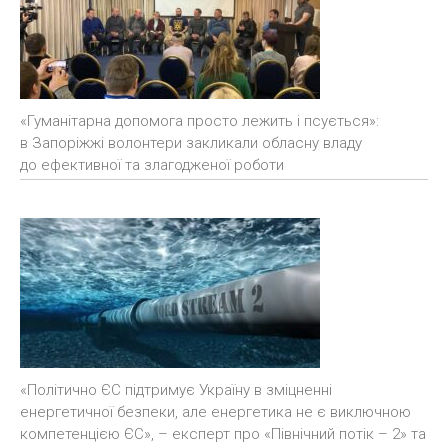
«Гуманітарна допомога просто лежить і псується»:
в Запоріжжі волонтери закликали обласну владу
до ефективної та злагодженої роботи
«Політично ЄС підтримує Україну в зміцненні
енергетичної безпеки, але енергетика не є виключною
компетенцією ЄС», – експерт про «Північний потік – 2» та