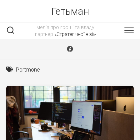
Skip
Гетьман
to
content
медіа про гроші та владу
партнер
«Стратегічної візії»
Portmone