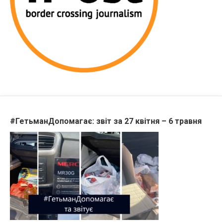
#ГетьманДопомагає: звіт за 27 квітня – 6 травня