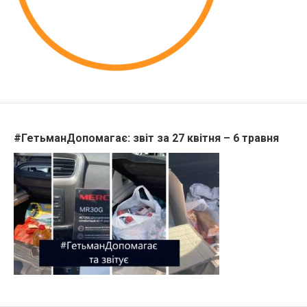
#ГетьманДопомагає: звіт за 27 квітня – 6 травня