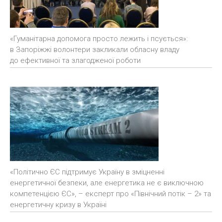
«Гуманітарна допомога просто лежить і псується»:
в Запоріжжі волонтери закликали обласну владу
до ефективної та злагодженої роботи
«Політично ЄС підтримує Україну в зміцненні
енергетичної безпеки, але енергетика не є виключною
компетенцією ЄС», – експерт про «Північний потік – 2» та
енергетичну кризу в Україні