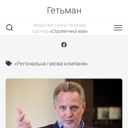
Skip
Гетьман
to
content
медіа про гроші та владу
партнер
«Стратегічної візії»
«Регіональна газова компанія»