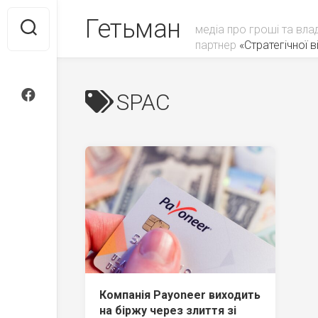
Skip
Гетьман
to
медіа про гроші та вла
content
партнер
«Стратегічної ві
SPAC
Компанія‌ ‌Payoneer ‌виходить‌
‌на‌ ‌біржу‌ ‌через‌ ‌злиття‌ ‌зі‌