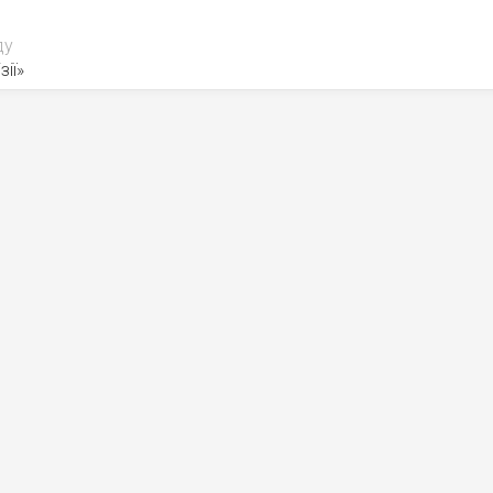
ду
зії»