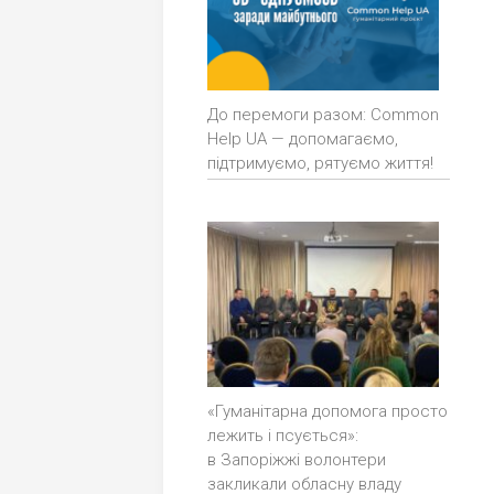
До перемоги разом: Common
Help UA — допомагаємо,
підтримуємо, рятуємо життя!
«Гуманітарна допомога просто
лежить і псується»:
в Запоріжжі волонтери
закликали обласну владу