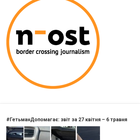
#ГетьманДопомагає: звіт за 27 квітня – 6 травня