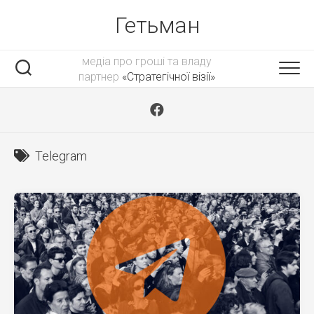
Skip
Гетьман
to
content
медіа про гроші та владу
партнер
«Стратегічної візії»
Telegram