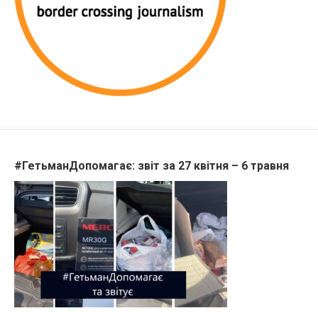
#ГетьманДопомагає: звіт за 27 квітня – 6 травня