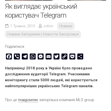
Як виглядає український
користувач Telegram
1 Травня, 2019
editor
Новини
Новини Запоріжжя | Новости Запорожья
Поділитися:
Facebook
Viber
Telegram
WhatsApp
Messenger
Email
Twitter
Copy
Pocket
Share
Link
Наприкінці 2018 року в Україні було проведено
дослідження аудиторії Telegram. Учасниками
моніторингу стали 5000 людей, які користуються
найпопулярніших українських Telegram-каналів.
Про це
повідомляє
запорізька компанія MLS group.