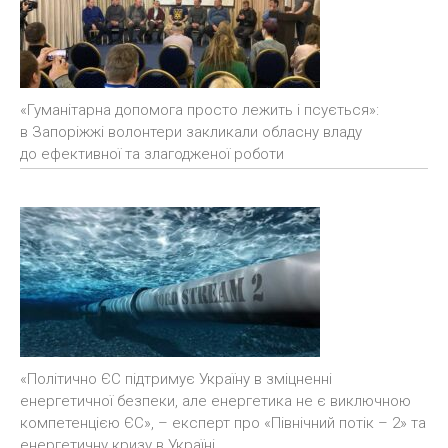
«Гуманітарна допомога просто лежить і псується»:
в Запоріжжі волонтери закликали обласну владу
до ефективної та злагодженої роботи
«Політично ЄС підтримує Україну в зміцненні
енергетичної безпеки, але енергетика не є виключною
компетенцією ЄС», – експерт про «Північний потік – 2» та
енергетичну кризу в Україні