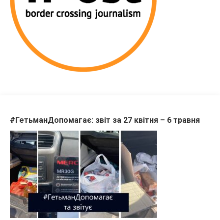
#ГетьманДопомагає: звіт за 27 квітня – 6 травня