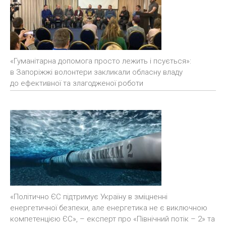
«Гуманітарна допомога просто лежить і псується»:
в Запоріжжі волонтери закликали обласну владу
до ефективної та злагодженої роботи
«Політично ЄС підтримує Україну в зміцненні
енергетичної безпеки, але енергетика не є виключною
компетенцією ЄС», – експерт про «Північний потік – 2» та