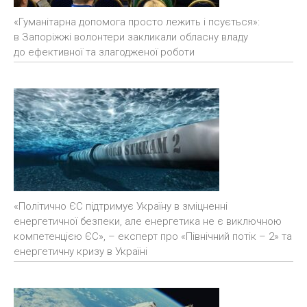
«Гуманітарна допомога просто лежить і псується»:
в Запоріжжі волонтери закликали обласну владу
до ефективної та злагодженої роботи
«Політично ЄС підтримує Україну в зміцненні
енергетичної безпеки, але енергетика не є виключною
компетенцією ЄС», – експерт про «Північний потік – 2» та
енергетичну кризу в Україні