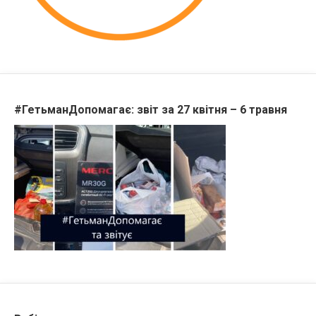
#ГетьманДопомагає: звіт за 27 квітня – 6 травня