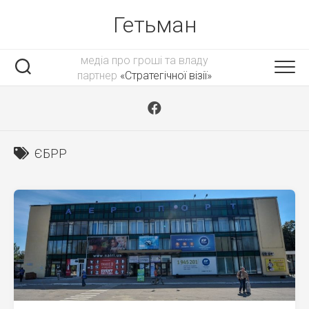
Skip
Гетьман
to
content
медіа про гроші та владу
партнер
«Стратегічної візії»
ЄБРР