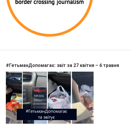
#ГетьманДопомагає: звіт за 27 квітня – 6 травня