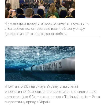
«Гуманітарна допомога просто лежить і псується»:
в Запоріжжі волонтери закликали обласну владу
до ефективної та злагодженої роботи
«Політично ЄС підтримує Україну в зміцненні
енергетичної безпеки, але енергетика не є виключною
компетенцією ЄС», – експерт про «Північний потік – 2» та
енергетичну кризу в Україні