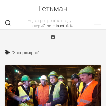
Skip
Гетьман
to
content
медіа про гроші та владу
партнер
«Стратегічної візії»
“Запоріжкран”