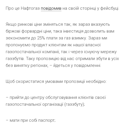
Про це Нафтогаз
повідомив
на своїй сторінці у фейсбуці.
Якщо ринкові ціни зміняться так, як зараз вказують
біржові форвардні ціни, така інвестиція дозволить вам
зекономити до 25% плати за газ взимку. Зараз ми
пропонуємо продукт клієнтам як нашої власної
газопостачальної компанії, так і через існуючу мережу
газзбутів. Таку пропозицію від нас отримали збути в усіх
без винятку регіонах, – йдеться у повідомленні.
Щоб скористатися умовами пропозиції необхідно:
– прийти до центру обслуговування клієнтів своєї
газопостачальної організації (газзбуту);
– мати при собі паспорт;