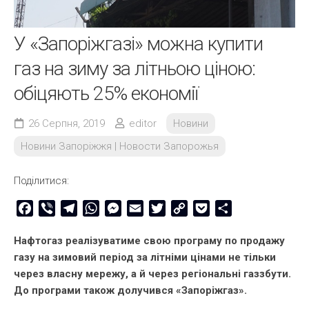
У «Запоріжгазі» можна купити
газ на зиму за літньою ціною:
обіцяють 25% економії
26 Серпня, 2019
editor
Новини
Новини Запоріжжя | Новости Запорожья
Поділитися:
Facebook
Viber
Telegram
WhatsApp
Messenger
Email
Twitter
Copy
Pocket
Share
Link
Нафтогаз реалізуватиме свою програму по продажу
газу на зимовий період за літніми цінами не тільки
через власну мережу, а й через регіональні газзбути.
До програми також долучився «Запоріжгаз».