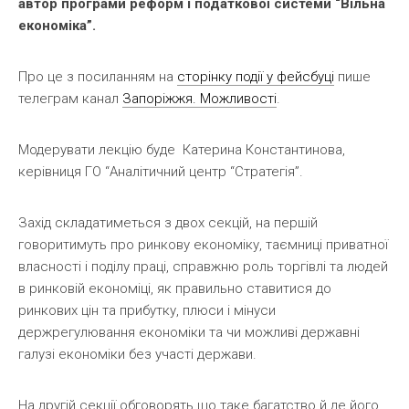
автор програми реформ і податкової системи “Вільна
економіка”.
Про це з посиланням на
сторінку події у фейсбуці
пише
телеграм канал
Запоріжжя. Можливості
.
Модерувати лекцію буде Катерина Константинова,
керівниця ГО “Аналітичний центр “Стратегія”.
Захід складатиметься з двох секцій, на першій
говоритимуть про ринкову економіку, таємниці приватної
власності і поділу праці, справжню роль торгівлі та людей
в ринковій економіці, як правильно ставитися до
ринкових цін та прибутку, плюси і мінуси
держрегулювання економіки та чи можливі державні
галузі економіки без участі держави.
На другій секції обговорять що таке багатство й де його