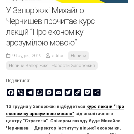
У Запоріжжі Михайло
Чернишев прочитає курс
лекцій “Про економіку
зрозумілою мовою”
9 Грудня, 2019
editor
Новини
Новини Запоріжжя | Новости Запорожья
Поділитися:
Facebook
Viber
Telegram
WhatsApp
Messenger
Email
Twitter
Copy
Pocket
Share
Link
13 грудня у Запоріжжі відбудеться
курс лекцій “Про
економіку зрозумілою мовою”
від аналітичного
центру “Стратегія”. Спікером заходу буде Михайло
Чернишев – Директор Інституту вільної економіки,