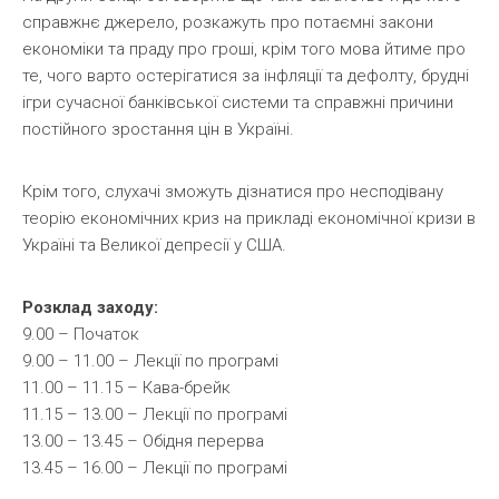
справжнє джерело, розкажуть про потаємні закони
економіки та праду про гроші, крім того мова йтиме про
те, чого варто остерігатися за інфляції та дефолту, брудні
ігри сучасної банківської системи та справжні причини
постійного зростання цін в Україні.
Крім того, слухачі зможуть дізнатися про несподівану
теорію економічних криз на прикладі економічної кризи в
Україні та Великої депресії у США.
Розклад заходу:
9.00 – Початок
9.00 – 11.00 – Лекції по програмі
11.00 – 11.15 – Кава-брейк
11.15 – 13.00 – Лекції по програмі
13.00 – 13.45 – Обідня перерва
13.45 – 16.00 – Лекції по програмі