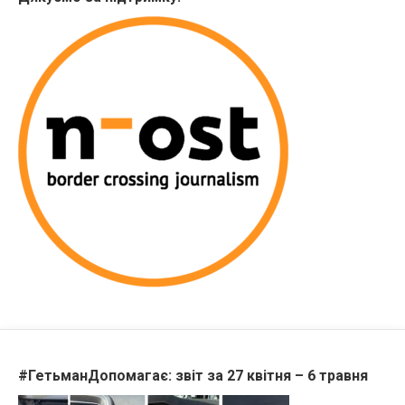
#ГетьманДопомагає: звіт за 27 квітня – 6 травня