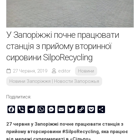
У Запоріжжі почне працювати
станція з прийому вторинної
сировини SilpoRecycling
27 Червня, 2019
editor
Новини
Новини Запоріжжя | Новости Запорожья
Поділитися:
Facebook
Viber
Telegram
WhatsApp
Messenger
Email
Twitter
Copy
Pocket
Share
Link
27 червня у Запоріжжі почне працювати станція з
прийому вторсировини #SilpoRecycling, яка працює
від мережі супермаркеті в «Сільпо».