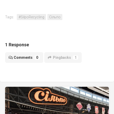
Tags:
#SilpoRecycling
Сільпо
1 Response
Comments
0
Pingbacks
1