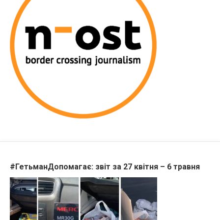
#ГетьманДопомагає: звіт за 27 квітня – 6 травня