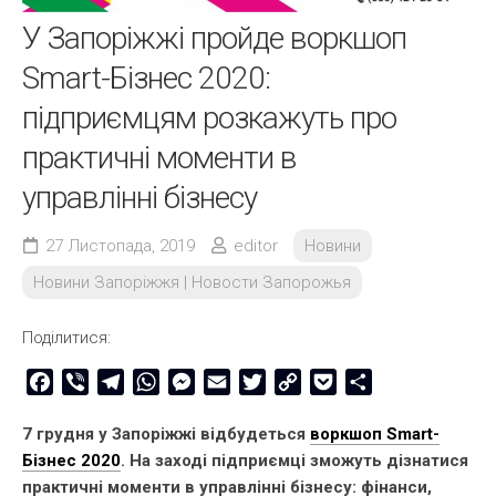
У Запоріжжі пройде воркшоп
Smart-Бізнес 2020:
підприємцям розкажуть про
практичні моменти в
управлінні бізнесу
27 Листопада, 2019
editor
Новини
Новини Запоріжжя | Новости Запорожья
Поділитися:
Facebook
Viber
Telegram
WhatsApp
Messenger
Email
Twitter
Copy
Pocket
Share
Link
7 грудня у Запоріжжі відбудеться
воркшоп Smart-
Бізнес 2020
. На заході підприємці зможуть дізнатися
практичні моменти в управлінні бізнесу: фінанси,