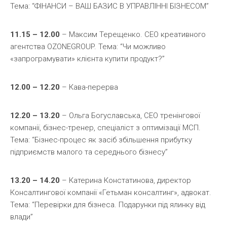
Тема: “ФІНАНСИ – ВАШ БАЗИС В УПРАВЛІННІ БІЗНЕСОМ”
11.15 – 12.00
– Максим Терещенко. CEO креативного
агентства OZONEGROUP. Тема: “Чи можливо
«запрограмувати» клієнта купити продукт?”
12.00 – 12.20
– Кава-перерва
12.20 – 13.20
– Ольга Богуславська, СЕО тренінгової
компанії, бізнес-тренер, спеціаліст з оптимізації МСП.
Тема: “Бізнес-процес як засіб збільшення прибутку
підприємств малого та середнього бізнесу”
13.20 – 14.20
– Катерина Констатинова, директор
Консалтингової компанії «Гетьман консалтинг», адвокат.
Тема: “Перевірки для бізнеса. Подарунки під ялинку від
влади”