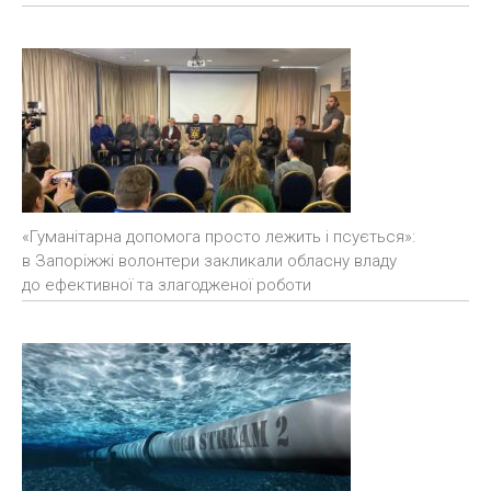
«Гуманітарна допомога просто лежить і псується»:
в Запоріжжі волонтери закликали обласну владу
до ефективної та злагодженої роботи