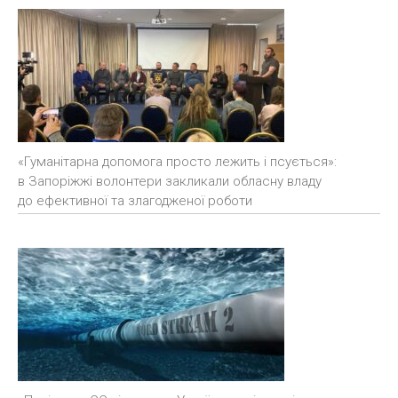
«Гуманітарна допомога просто лежить і псується»:
в Запоріжжі волонтери закликали обласну владу
до ефективної та злагодженої роботи