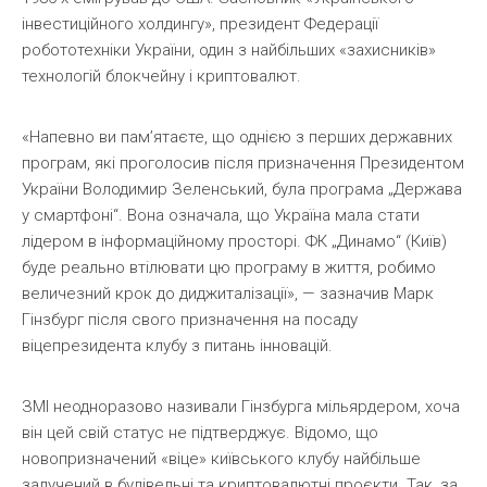
інвестиційного холдингу», президент Федерації
робототехніки України, один з найбільших «захисників»
технологій блокчейну і криптовалют.
«Напевно ви пам’ятаєте, що однією з перших державних
програм, які проголосив після призначення Президентом
України Володимир Зеленський, була програма „Держава
у смартфоні“. Вона означала, що Україна мала стати
лідером в інформаційному просторі. ФК „Динамо“ (Київ)
буде реально втілювати цю програму в життя, робимо
величезний крок до диджиталізації», — зазначив Марк
Гінзбург після свого призначення на посаду
віцепрезидента клубу з питань інновацій.
ЗМІ неодноразово називали Гінзбурга мільярдером, хоча
він цей свій статус не підтверджує. Відомо, що
новопризначений «віце» київського клубу найбільше
залучений в будівельні та криптовалютні проєкти. Так, за