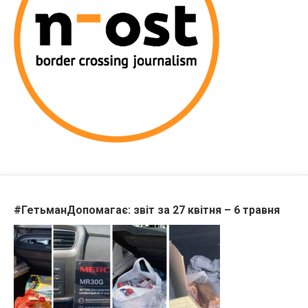
#ГетьманДопомагає: звіт за 27 квітня – 6 травня