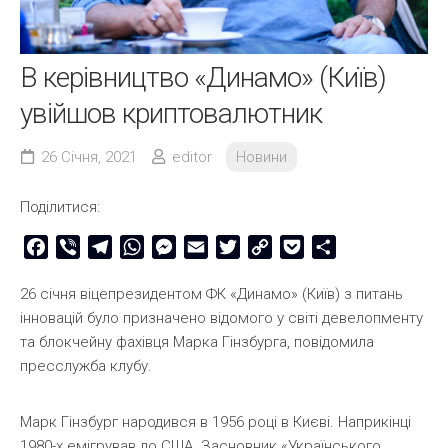
В керівництво «Динамо» (Київ)
увійшов криптовалютник
26 Січня, 2021
editor
Новини
Поділитися:
Facebook
Viber
Telegram
WhatsApp
Messenger
Email
Twitter
Copy
Pocket
Share
Link
26 січня віцепрезидентом ФК «Динамо» (Київ) з питань
інновацій було призначено відомого у світі девелопменту
та блокчейну фахівця Марка Гінзбурга, повідомила
пресслужба клубу.
Марк Гінзбург народився в 1956 році в Києві. Наприкінці
1980-х емігрував до США. Засновник «Українського