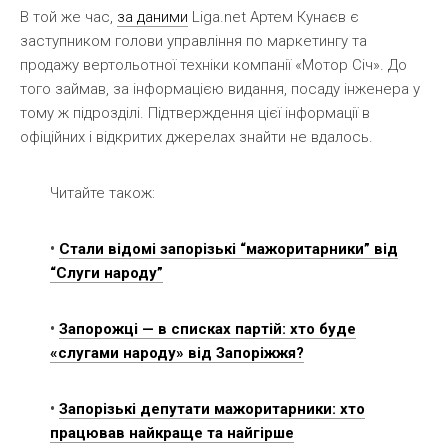
В той же час,
за даними
Liga.net Артем Кунаєв є
заступником голови управління по маркетингу та
продажу вертольотної техніки компанії «Мотор Січ». До
того займав, за інформацією видання, посаду інженера у
тому ж підрозділі. Підтверждення цієї інформації в
офіційних і відкритих джерелах знайти не вдалось.
Читайте також:
•
Стали відомі запорізькі “мажоритарники” від
“Слуги народу”
•
Запорожці — в списках партій: хто буде
«слугами народу» від Запоріжжя?
•
Запорізькі депутати мажоритарники: хто
працював найкраще та найгірше