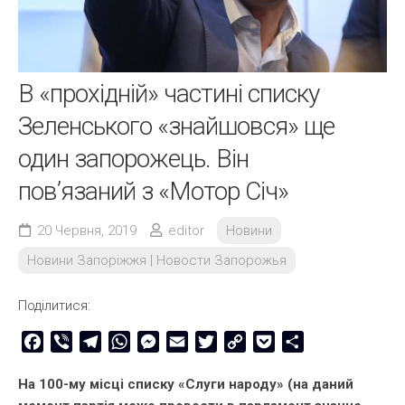
В «прохідній» частині списку
Зеленського «знайшовся» ще
один запорожець. Він
пов’язаний з «Мотор Січ»
20 Червня, 2019
editor
Новини
Новини Запоріжжя | Новости Запорожья
Поділитися:
Facebook
Viber
Telegram
WhatsApp
Messenger
Email
Twitter
Copy
Pocket
Share
Link
На 100-му місці списку «Слуги народу» (на даний