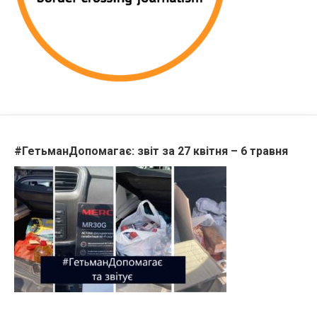
#ГетьманДопомагає: звіт за 27 квітня – 6 травня