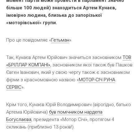
момент партія може провести в парламент значно
більше 100 людей) знаходиться Артем Кунаєв,
імовірно людина, близька до запорізької
«моторівської» групи.
Про це повідомляє «
Гетьман
».
Так, Кунаєв Артем Юрійович значиться засновником
ТОВ
«БРІЛЛАР КОМПАНІ»
, засновником якої також був Пашков
Євген Іванович, який у свою чергу також є засновником
фірми з красномовною назвою «
МОТОР-СІЧ РУНА
СЕРВІС
».
Крім того, Кунаєв Юрій Володимирович (вірогідно, батько
Артема Юрійовича)
був помічником нардепа
Богуслаєва
, президента «Мотор Січі», протягом 4
скликань (приблизно 13 років!).