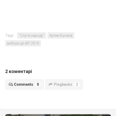
Tags:
"Слуга народу"
Артем Кунаєв
вибори до ВР 2019
2 коментарі
Comments
0
Pingbacks
2