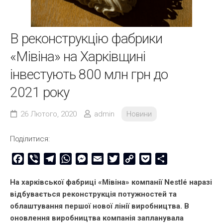
В реконструкцію фабрики
«Мівіна» на Харківщині
інвестують 800 млн грн до
2021 року
26 Лютого, 2020
admin
Новини
Поділитися:
Facebook
Viber
Telegram
WhatsApp
Messenger
Email
Twitter
Copy
Pocket
Share
Link
На харківської фабриці «Мівіна» компанії Nestlé наразі
відбувається реконструкція потужностей та
облаштування першої нової лінії виробництва. В
оновлення виробництва компанія запланувала