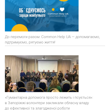
До перемоги разом: Common Help UA — допомагаємо,
підтримуємо, рятуємо життя!
«Гуманітарна допомога просто лежить і псується»:
в Запоріжжі волонтери закликали обласну владу
до ефективної та злагодженої роботи