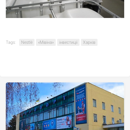
Tags:
Nestlè
«Мівіна»
інвестиції
Харків