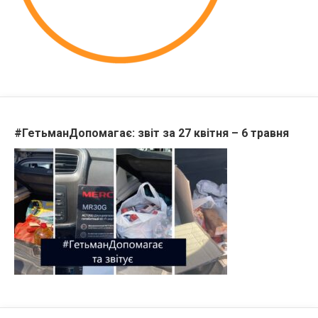
#ГетьманДопомагає: звіт за 27 квітня – 6 травня