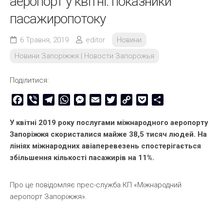
аеропорт у квітні: показники
пасажиропотоку
6 Травня, 2019
editor
Новини
Новини Запоріжжя | Новости Запорожья
Поділитися:
Facebook
Viber
Telegram
WhatsApp
Messenger
Email
Twitter
Copy
Pocket
Share
Link
У квітні 2019 року послугами міжнародного аеропорту
Запоріжжя скористалися майже 38,5 тисяч людей. На
лініях міжнародних авіаперевезень спостерігається
збільшення кількості пасажирів на 11%.
Про це повідомляє прес-служба КП «Міжнародний
аеропорт Запоріжжя».