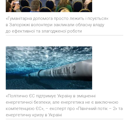
«Гуманітарна допомога просто лежить і псується»:
в Запоріжжі волонтери закликали обласну владу
до ефективної та злагодженої роботи
«Політично ЄС підтримує Україну в зміцненні
енергетичної безпеки, але енергетика не є виключною
компетенцією ЄС», – експерт про «Північний потік – 2» та
енергетичну кризу в Україні