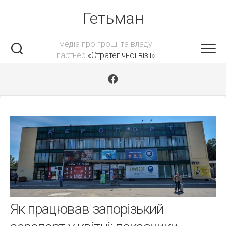
Skip
Гетьман
to
content
медіа про гроші та владу
партнер
«Стратегічної візії»
Як працював запорізький