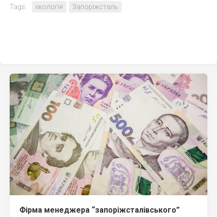
Tags:
екологія
Запоріжсталь
Фірма менеджера “запоріжсталівського”