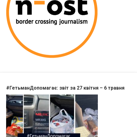
#ГетьманДопомагає: звіт за 27 квітня – 6 травня