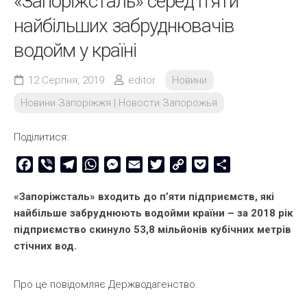
«Запоріжсталь» серед п’яти
найбільших забруднювачів
водойм у країні
12 Серпня, 2019
editor
Новини
Новини Запоріжжя | Новости Запорожья
Поділитися:
Facebook
Viber
Telegram
WhatsApp
Messenger
Email
Twitter
Copy
Pocket
Share
Link
«Запоріжсталь» входить до п’яти підприємств, які
найбільше забруднюють водойми країни – за 2018 рік
підприємство скинуло 53,8 мільйонів кубічних метрів
стічних вод.
Про це повідомляє Держводагенство.