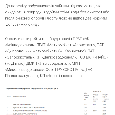
До переліку забруднювачів увійшли підприємства, які
скидають в природні водойми стічні води без очистки або
після очисних споруд і якість яких не відповідає нормам
допустимих скидів.
Очолили анти-рейтинг забруднювачів ПРАТ «АК
«Київводоканал», ПРАТ «Меткомбiнат «Азовсталь», ПАТ
«Днiпровський меткомбінат» (м. Камянське), ПАТ
«Запорiжсталь», КП «Днiпроводоканал», ТОВ ВКФ «НАЙС»
(м. Днiпро), ДМКП «Львiвводоканал», МКП
«Миколаївводоканал», Фiлiя ПРУВОКС ПАТ «ДТЕК
Павлоградвугiлля», КП «Чернiгiвводоканал».