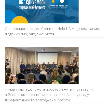
До перемоги разом: Common Help UA — допомагаємо,
підтримуємо, рятуємо життя!
«Гуманітарна допомога просто лежить і псується»:
в Запоріжжі волонтери закликали обласну владу
до ефективної та злагодженої роботи