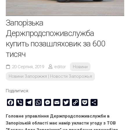
Запорізька
Держпродспоживслужба
купить позашляховик за 600
тисяч
20 Серпня, 2019
editor
Новини
Новини Запоріжжя | Новости Запорожья
Поділитися:
Facebook
Viber
Telegram
WhatsApp
Messenger
Email
Twitter
Copy
Pocket
Share
Link
Головне управління Держпродспоживслужби в
Запорізькій області має намір укласти угоду з ТОВ
“Богдан-Авто Запоріжжя” на придбання автомобіля