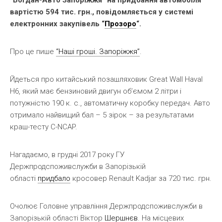
вартістю 594 тис. грн., повідомляється у системі
електронних закупівель “
Прозоро
“.
Про це пише
“Наші гроші. Запоріжжя”
.
Йдеться про китайський позашляховик Great Wall Haval
H6, який має бензиновий двигун об’ємом 2 літри і
потужністю 190 к. с., автоматичну коробку передач. Авто
отримало найвищий бал – 5 зірок – за результатами
краш-тесту С-NCAP.
Нагадаємо, в грудні 2017 року ГУ
Держпродспоживслужби в Запорізькій
області
придбало
кросовер Renault Kadjar за 720 тис. грн.
Очолює Головне управління Держпродспоживслужби в
Запорізькій області Віктор
Шершнєв
. На місцевих