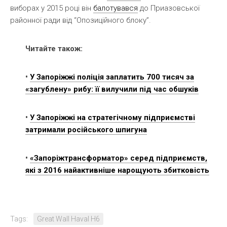
виборах у 2015 році він
балотувався
до Приазовської
районної ради від “Опозиційного блоку”.
Читайте також:
•
У Запоріжжі поліція заплатить 700 тисяч за
«загублену» рибу: її вилучили під час обшуків
•
У Запоріжжі на стратегічному підприємстві
затримали російського шпигуна
•
«Запоріжтрансформатор» серед підприємств,
які з 2016 найактивніше нарощують збитковість
Tags:
Great Wall Haval H6