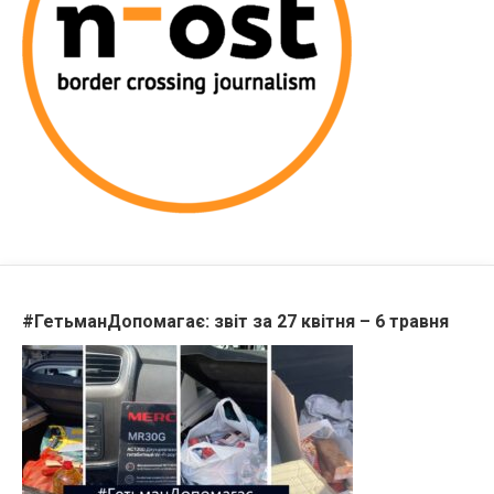
#ГетьманДопомагає: звіт за 27 квітня – 6 травня