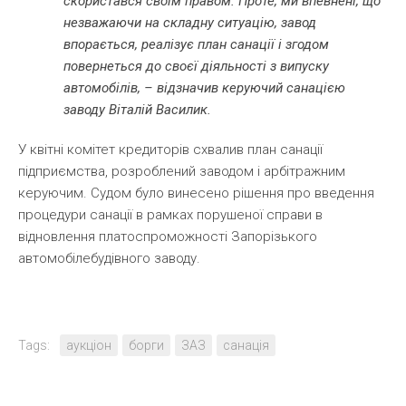
скористався своїм правом. Проте, ми впевнені, що
незважаючи на складну ситуацію, завод
впорається, реалізує план санації і згодом
повернеться до своєї діяльності з випуску
автомобілів, – відзначив керуючий санацією
заводу Віталій Василик.
У квітні комітет кредиторів схвалив план санації
підприємства, розроблений заводом і арбітражним
керуючим. Судом було винесено рішення про введення
процедури санації в рамках порушеної справи в
відновлення платоспроможності Запорізького
автомобілебудівного заводу.
Tags:
аукціон
борги
ЗАЗ
санація