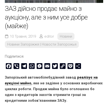
ЗАЗ дійсно продає майно з
аукціону, але з ним усе добре
(майже)
10 Травня, 2019
editor
Новини
Новини Запоріжжя | Новости Запорожья
Поділитися:
Facebook
Viber
Telegram
WhatsApp
Messenger
Email
Twitter
Copy
Pocket
Share
Link
Запорізький автомобілебудівний завод
реалізує на
аукціоні майно
, яке не задіяне у основних виробничих
циклах роботи. Продаж майна було оголошено бо
один з кредиторів захотів отримати гроші за
кредитними зобов’язаннями ЗАЗу.