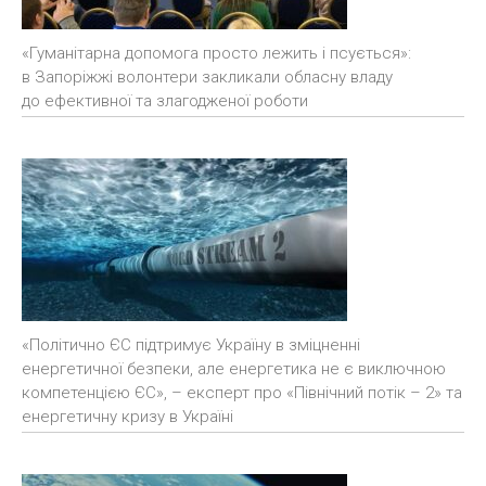
«Гуманітарна допомога просто лежить і псується»:
в Запоріжжі волонтери закликали обласну владу
до ефективної та злагодженої роботи
«Політично ЄС підтримує Україну в зміцненні
енергетичної безпеки, але енергетика не є виключною
компетенцією ЄС», – експерт про «Північний потік – 2» та
енергетичну кризу в Україні