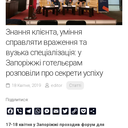
Знання клієнта, уміння
справляти враження та
вузька спеціалізація: у
Запоріжжі готельєрам
розповіли про секрети успіху
18 Квітня, 2019
editor
Статті
Поділитися:
Facebook
Viber
Telegram
WhatsApp
Messenger
Email
Twitter
Copy
Pocket
Share
Link
17-18 квітня у Запоріжжі проходив форум для