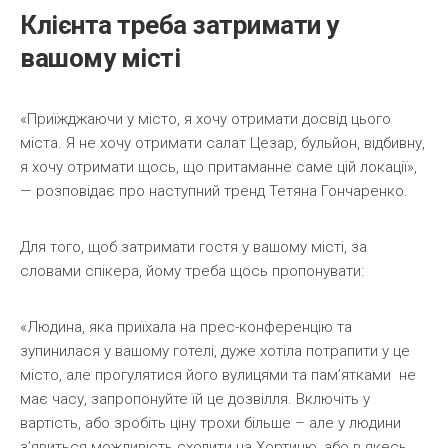
Клієнта треба затримати у
вашому місті
«Приїжджаючи у місто, я хочу отримати досвід цього
міста. Я не хочу отримати салат Цезар, бульйон, відбивну,
я хочу отримати щось, що притаманне саме цій локації»,
— розповідає про наступний тренд Тетяна Гончаренко.
Для того, щоб затримати гостя у вашому місті, за
словами спікера, йому треба щось пропонувати:
«Людина, яка приїхала на прес-конференцію та
зупинилася у вашому готелі, дуже хотіла потрапити у це
місто, але прогулятися його вулицями та пам’ятками не
має часу, запропонуйте їй це дозвілля. Включіть у
вартість, або зробіть ціну трохи більше – але у людини
з’явиться можливість сходити на Хортицю, або в якесь