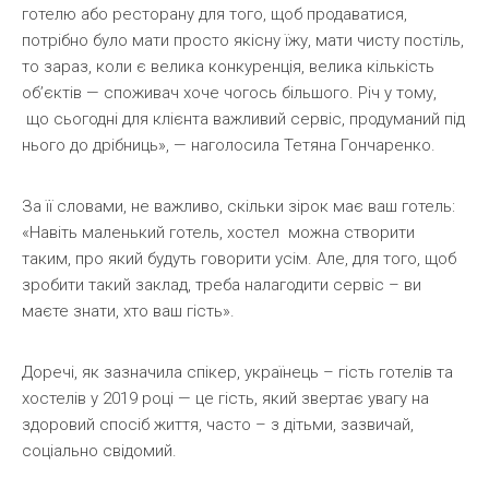
готелю або ресторану для того, щоб продаватися,
потрібно було мати просто якісну їжу, мати чисту постіль,
то зараз, коли є велика конкуренція, велика кількість
об’єктів — споживач хоче чогось більшого. Річ у тому,
що сьогодні для клієнта важливий сервіс, продуманий під
нього до дрібниць», — наголосила Тетяна Гончаренко.
За її словами, не важливо, скільки зірок має ваш готель:
«Навіть маленький готель, хостел можна створити
таким, про який будуть говорити усім. Але, для того, щоб
зробити такий заклад, треба налагодити сервіс – ви
маєте знати, хто ваш гість».
Доречі, як зазначила спікер, українець – гість готелів та
хостелів у 2019 році — це гість, який звертає увагу на
здоровий спосіб життя, часто – з дітьми, зазвичай,
соціально свідомий.