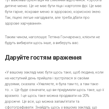
Тут важлива орієнтація на сімейний відпочинок: «Зробіть
дитяче меню. Це не має бути піца і картопля фрі. Це має
бути гарне, яскраве меню зі здоровою, корисною їжею.
Так, піцею легше нагодувати, але треба дбати про
здорове харчування».
Таким чином, наголошує Тетяна Гончаренко, клієнти не
будуть вибирати щось інше, а виберуть вас.
Даруйте гостям враження
«У вашому закладі має бути щось таке, щоб людина, коли
на наступний день прийшла і зустрілася зі своїми
друзями, сказала: «Уявляєте, я була там-то, а там таке-
то…». Це буде означати, що ви придумали щось таке, що її
вразило. І це щось таке можна продавати на 20%
дорожче. Це все, що можна запам’ятати та
сфотографувати. Знайдіть щось у вашому закладі, що