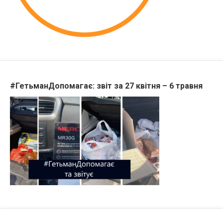
#ГетьманДопомагає: звіт за 27 квітня – 6 травня