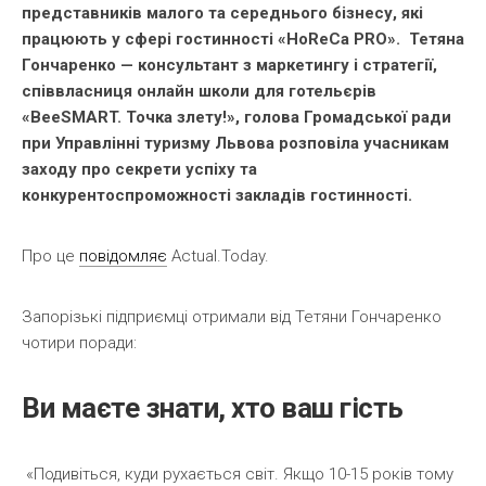
представників малого та середнього бізнесу, які
працюють у сфері гостинності «HoReCa PRO». Тетяна
Гончаренко — консультант з маркетингу і стратегії,
співвласниця онлайн школи для готельєрів
«BeeSMART. Точка злету!», голова Громадської ради
при Управлінні туризму Львова розповіла учасникам
заходу про секрети успіху та
конкурентоспроможності закладів гостинності.
Про це
повідомляє
Actual.Today.
Запорізькі підприємці отримали від Тетяни Гончаренко
чотири поради:
Ви маєте знати, хто ваш гість
«Подивіться, куди рухається світ. Якщо 10-15 років тому