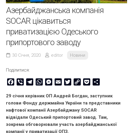
Азербайджанська компанія
SOCAR цікавиться
приватизацією Одеського
припортового заводу
30 Січня, 2020
editor
Новини
Поділитися:
Facebook
Viber
Telegram
WhatsApp
Messenger
Email
Twitter
Copy
Pocket
Share
Link
29 січня керівник ОП Андрей Богдан, заступник
голови Фонду держмайна України та представники
нафтової компанії Азербайджану SOCAR
відвідали Одеський припортовий завод. Там,
зокрема обговорювали участь азербайджанської
компанії у приватизації ОПЗ.