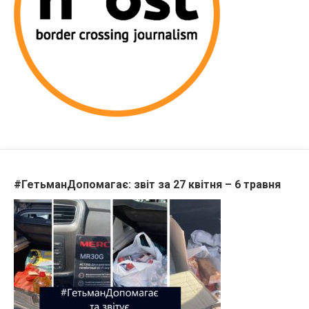
#ГетьманДопомагає: звіт за 27 квітня – 6 травня