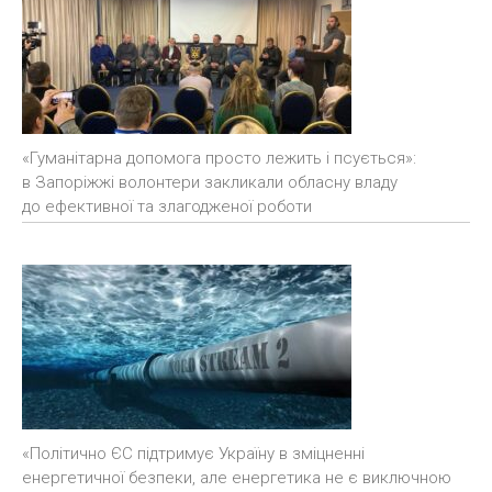
«Гуманітарна допомога просто лежить і псується»:
в Запоріжжі волонтери закликали обласну владу
до ефективної та злагодженої роботи
«Політично ЄС підтримує Україну в зміцненні
енергетичної безпеки, але енергетика не є виключною