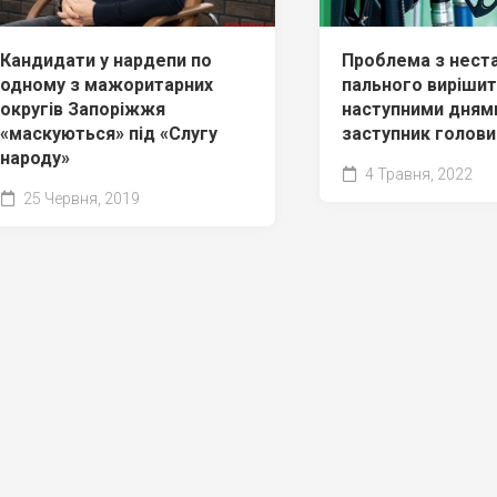
Кандидати у нардепи по
Проблема з нест
одному з мажоритарних
пального виріши
округів Запоріжжя
наступними дням
«маскуються» під «Слугу
заступник голови
народу»
4 Травня, 2022
25 Червня, 2019