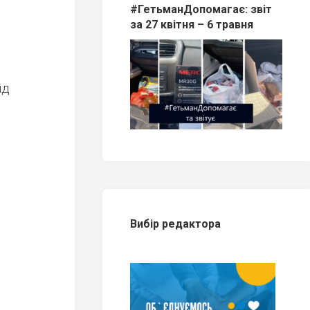
#ГетьманДопомагає: звіт
за 27 квітня – 6 травня
ід
Вибір редактора