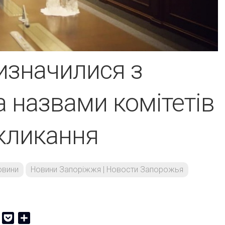
изначилися з
а назвами комітетів
скликання
овини
Новини Запоріжжя | Новости Запорожья
er
Copy
Pocket
Share