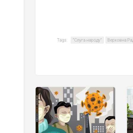
Tags:
"Слуга народу"
Верховна Ра