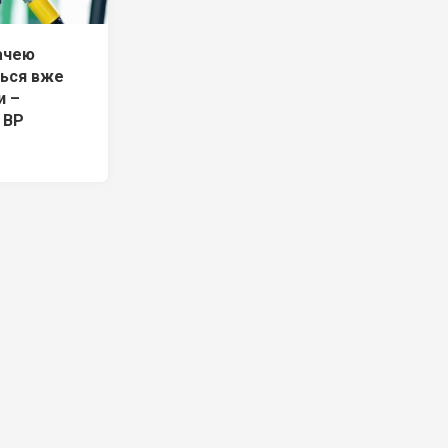
ачею
ться вже
и –
 ВР