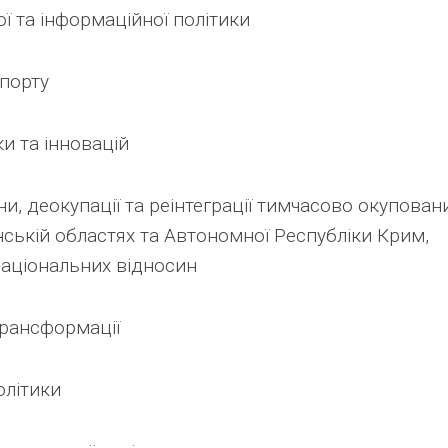
ої та інформаційної політики
спорту
ки та інновацій
и, деокупації та реінтеграції тимчасово окупован
нській областях та Автономної Республіки Крим,
національних відносин
трансформації
олітики