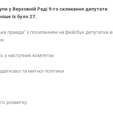
Link
рупи у Верховній Раді 9-го скликання депутати
ніше їх було 27.
ька правда” з посиланням на фейсбук депутатки в
ук.
 у наступних комітетах:
одаткової та митної політики
ого розвитку