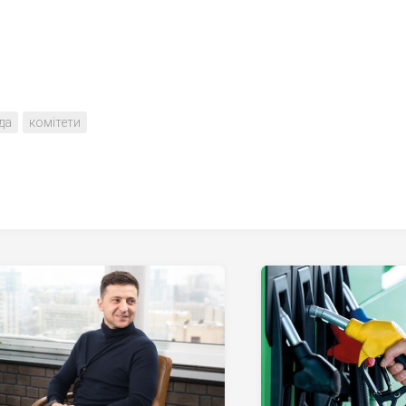
да
комітети