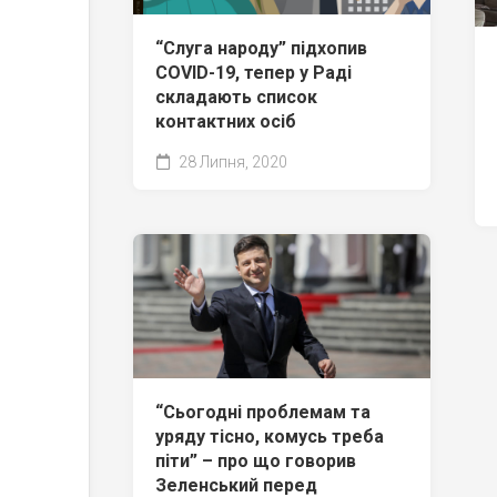
“Слуга народу” підхопив
COVID-19, тепер у Раді
складають список
контактних осіб
28 Липня, 2020
“Сьогодні проблемам та
уряду тісно, комусь треба
піти” – про що говорив
Зеленський перед