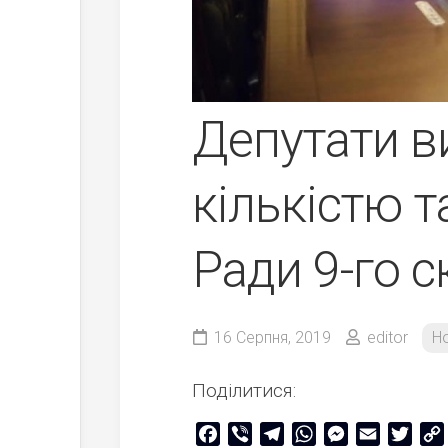
Депутати в
кількістю т
Ради 9-го 
16 Серпня, 2019
editor
Н
Поділитися:
Facebook
Viber
Telegram
WhatsApp
Messenger
Email
Twitt