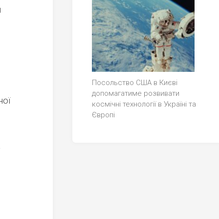
я
Посольство США в Києві
допомагатиме розвивати
ної
космічні технології в Україні та
Європі
а