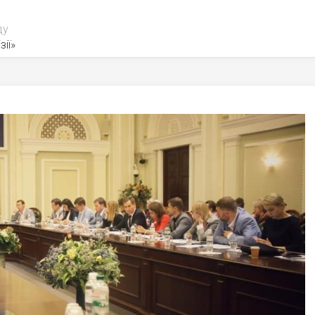
ду
зії»