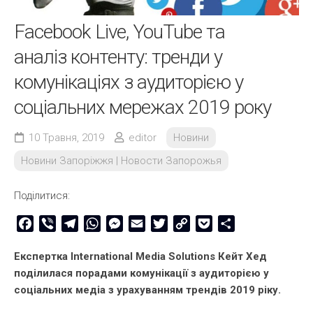
Facebook Live, YouTube та
аналіз контенту: тренди у
комунікаціях з аудиторією у
соціальних мережах 2019 року
10 Травня, 2019
editor
Новини
Новини Запоріжжя | Новости Запорожья
Поділитися:
Facebook
Viber
Telegram
WhatsApp
Messenger
Email
Twitter
Copy
Pocket
Share
Link
Експертка International Media Solutions Кейт Хед
поділилася порадами комунікації з аудиторією у
соціальних медіа з урахуванням трендів 2019 ріку.