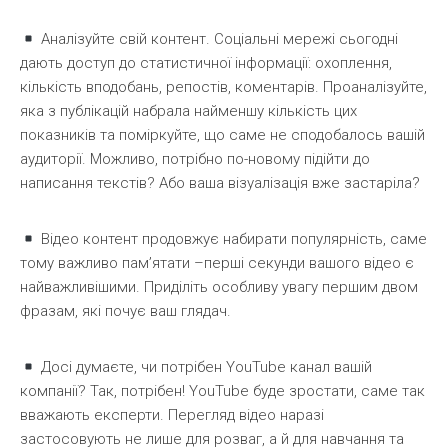
Аналізуйте свій контент. Соціальні мережі сьогодні
дають доступ до статистичної інформації: охоплення,
кількість вподобань, репостів, коментарів. Проаналізуйте,
яка з публікацій набрала найменшу кількість цих
показників та поміркуйте, що саме не сподобалось вашій
аудиторії. Можливо, потрібно по-новому підійти до
написання текстів? Або ваша візуалізація вже застаріла?
Відео контент продовжує набирати популярність, саме
тому важливо пам’ятати –перші секунди вашого відео є
найважливішими. Приділіть особливу увагу першим двом
фразам, які почує ваш глядач.
Досі думаєте, чи потрібен YouTube канал вашій
компанії? Так, потрібен! YouTube буде зростати, саме так
вважають експерти. Перегляд відео наразі
застосовують не лише для розваг, а й для навчання та