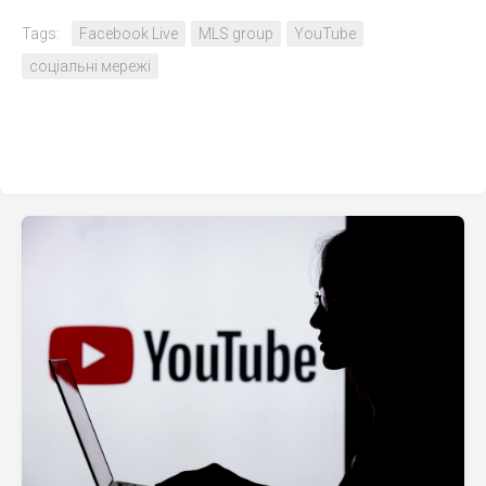
Tags:
Facebook Live
MLS group
YouTube
соціальні мережі