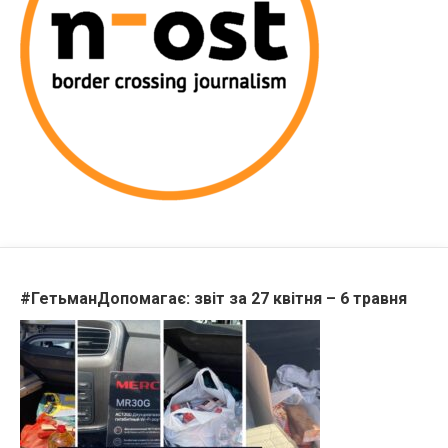
#ГетьманДопомагає: звіт за 27 квітня – 6 травня