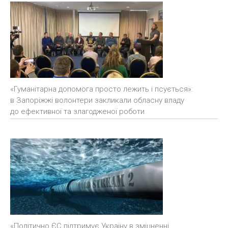
«Гуманітарна допомога просто лежить і псується»:
в Запоріжжі волонтери закликали обласну владу
до ефективної та злагодженої роботи
«Політично ЄС підтримує Україну в зміцненні