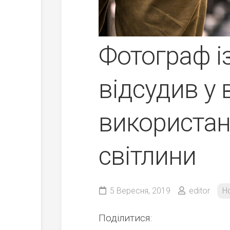
Фотограф і
відсудив у 
використан
світлини
5 Вересня, 2019
editor
Н
Поділитися: