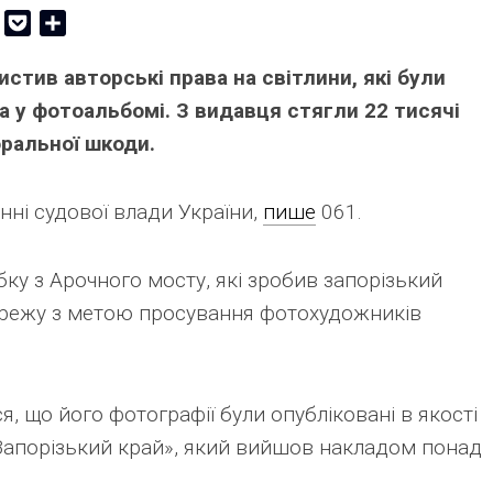
er
Copy
Pocket
Share
Link
стив авторські права на світлини, які були
а у фотоальбомі. З видавця стягли 22 тисячі
оральної шкоди.
нні судової влади України,
пише
061.
ку з Арочного мосту, які зробив запорізький
мережу з метою просування фотохудожників
я, що його фотографії були опубліковані в якості
Запорізький край», який вийшов накладом понад