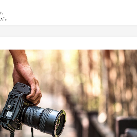
ду
зії»