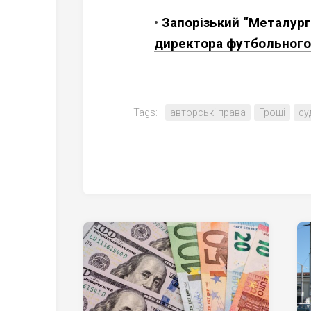
•
Запорізький “Металург
директора футбольного
Tags:
авторські права
Гроші
су