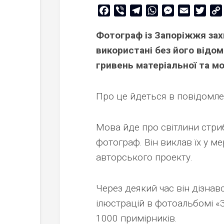
Facebook
Viber
Telegram
WhatsApp
Messenger
Email
Twitt
Фотограф із Запоріжжя захи
використані без його відом
гривень матеріальної та м
Про це йдеться в повідомле
Мова йде про світлини стриб
фотограф. Він виклав їх у 
авторського проекту.
Через деякий час він дізнавс
ілюстрацій в фотоальбомі «
1000 примірників.