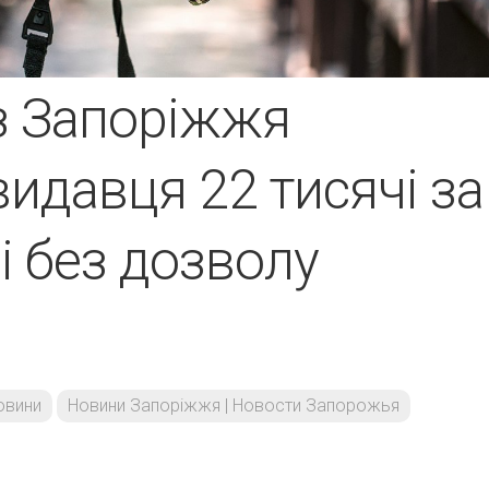
з Запоріжжя
видавця 22 тисячі за
і без дозволу
овини
Новини Запоріжжя | Новости Запорожья