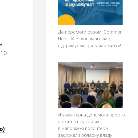
До перемоги разом: Common
Help UA — допомагаємо,
в
підтримуємо, рятуємо життя!
 10
«Гуманітарна допомога просто
лежить і псується»:
о)
в Запоріжжі волонтери
закликали обласну владу