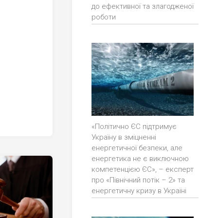
до ефективної та злагодженої
роботи
«Політично ЄС підтримує
Україну в зміцненні
енергетичної безпеки, але
енергетика не є виключною
компетенцією ЄС», – експерт
про «Північний потік – 2» та
енергетичну кризу в Україні