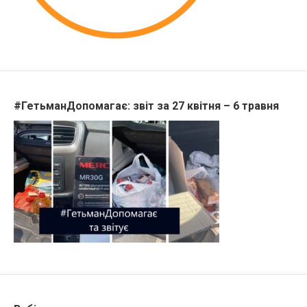
#ГетьманДопомагає: звіт за 27 квітня – 6 травня