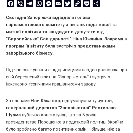
Facebook
Viber
Telegram
WhatsApp
Messenger
Email
Twitter
Copy
Pocket
Share
Link
Сьогодні Запоріжжя відвідала голова
парламентського комітету з питань податкової та
митної політики та кандидат в депутати від
“Європейської Солідарності” Ніна Южаніна. Зокрема в
програмі її візиту була зустріч з представниками
запорізького бізнесу.
Під час спілкування з підприємцями нардеп розповіла про
свій березневий візит на “Запоріжсталь” і зустріч з
інженерно-технічними працівниками заводу.
За словами Ніни Южаніної, підсумовуючи ту зустріч,
генеральний директор “Запоріжсталі” Ростислав
Шурма
публічно констатував, що за 5 років
президентства Порошенка в податковій політиці України
було зроблено багато позитивних змін – більше, ніж за