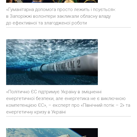
«Гуманітарна допомога просто лежить і псується»:
в Запоріжжі волонтери закликали обласну владу
до ефективної та злагодженої роботи
«Політично ЄС підтримує Україну в зміцненні
енергетичної безпеки, але енергетика не є виключною
компетенцією ЄС», – експерт про «Північний потік – 2» та
енергетичну кризу в Україні