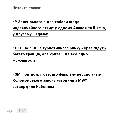
Читайте також:
•
У Зеленського є два табори щодо
надзвичайного стану: у одному Аваков та Шефір,
у другому – Єрмак
•
CEO Join UP: з туристичного ринку через підуть
багато гравців, але криза – це все одно
можливості
•
ЗМІ повідомляють, що фінальну версію анти-
Коломойського закону узгодили з МВФ і
затвердили Кабміном
Tags:
IKEA