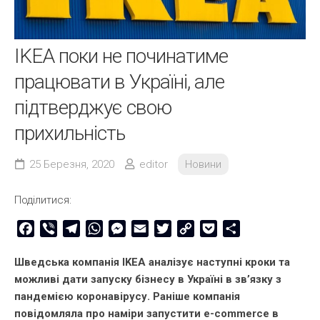
IKEA поки не починатиме
працювати в Україні, але
підтверджує свою
прихильність
25 Березня, 2020
editor
Новини
Поділитися:
Facebook
Viber
Telegram
WhatsApp
Messenger
Email
Twitter
Copy
Pocket
Share
Link
Шведська компанія IKEA аналізує наступні кроки та
можливі дати запуску бізнесу в Україні в зв’язку з
пандемією коронавірусу. Раніше компанія
повідомляла про наміри запустити e-commerce в