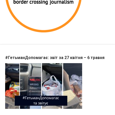
#ГетьманДопомагає: звіт за 27 квітня – 6 травня