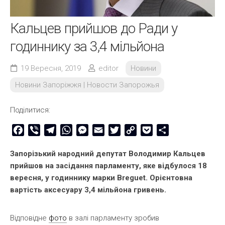
Кальцев прийшов до Ради у
годиннику за 3,4 мільйона
19 Вересня, 2019
editor
Новини
Новини Запоріжжя | Новости Запорожья
Поділитися:
Facebook
Viber
Telegram
WhatsApp
Messenger
Email
Twitter
Copy
Pocket
Share
Link
Запорізький народний депутат Володимир Кальцев
прийшов на засідання парламенту, яке відбулося 18
вересня, у годиннику марки Breguet. Орієнтовна
вартість аксесуару 3,4 мільйона гривень.
Відповідне
фото
в залі парламенту зробив