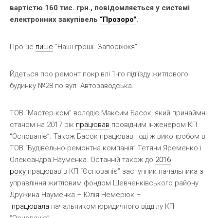
вартістю 160 тис. грн., повідомляється у системі
електронних закупівель
“Прозоро”
.
Про це
пише
“Наші гроші. Запоріжжя”
Йдеться про ремонт покрівлі 1-го під’їзду житлового
будинку №28 по вул. Автозаводська.
ТОВ “Мастер-ком” володіє Максим Басок, який принаймні
станом на 2017 рік
працював
провідним інженером КП
“Основаніє”. Також Басок працював тоді ж виконробом в
ТОВ “Будівельно-ремонтна компанія” Тетяни Яременко і
Олександра Науменка. Останній також до
2016
року
працював в КП “Основаніє” заступник начальника з
управління житловим фондом Шевченківського району.
Дружина Науменка – Юлія Немерюк –
працювала
начальником юридичного відділу КП