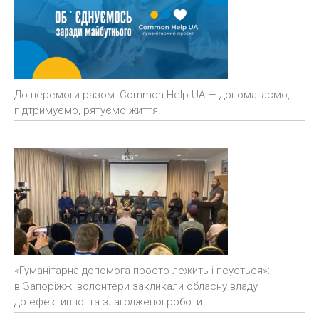
До перемоги разом: Common Help UA — допомагаємо,
підтримуємо, рятуємо життя!
«Гуманітарна допомога просто лежить і псується»:
в Запоріжжі волонтери закликали обласну владу
до ефективної та злагодженої роботи