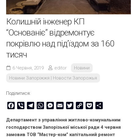
Колишній інженер КП
“Основаніє” відремонтує
покрівлю над під’їздом за 160
тисяч
6 Червня, 2019
editor
Новини
Новини Запоріжжя | Новости Запорожья
Поділитися:
Facebook
Viber
Telegram
WhatsApp
Messenger
Email
Twitter
Copy
Pocket
Share
Link
Департамент з управління житлово-комунальним
господарством Запорізької міської ради 4 червня
замовив ТОВ “Мастер-ком” капітальний ремонт