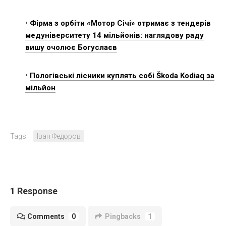
•
Фірма з орбіти «Мотор Січі» отримає з тендерів
медуніверситету 14 мільйонів: наглядову раду
вишу очолює Богуслаєв
•
Пологівські лісники куплять собі Škoda Kodiaq за
мільйон
Tags:
Іван Федоров
1 Response
Comments
0
Pingbacks
1