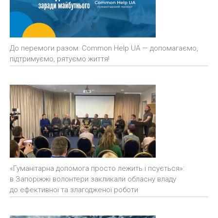
До перемоги разом: Common Help UA — допомагаємо,
підтримуємо, рятуємо життя!
«Гуманітарна допомога просто лежить і псується»:
в Запоріжжі волонтери закликали обласну владу
до ефективної та злагодженої роботи