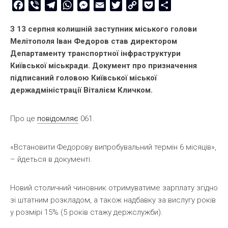
Facebook
Viber
Telegram
WhatsApp
Messenger
Email
Twitter
Copy
Pocket
Share
Link
З 13 серпня колишній заступник міського голови
Мелітополя Іван Федоров став директором
Департаменту транспортної інфраструктури
Київської міськради. Документ про призначення
підписаний головою Київської міської
держадміністрації Віталієм Кличком.
Про це
повідомляє
061.
«Встановити Федорову випробувальний термін 6 місяців»,
– йдеться в документі.
Новий столичний чиновник отримуватиме зарплату згідно
зі штатним розкладом, а також надбавку за вислугу років
у розмірі 15% (5 років стажу держслужби).