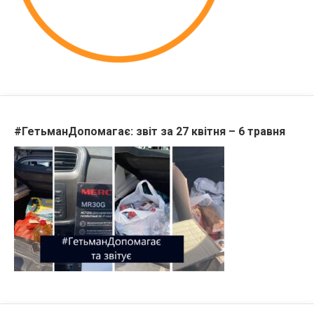
#ГетьманДопомагає: звіт за 27 квітня – 6 травня