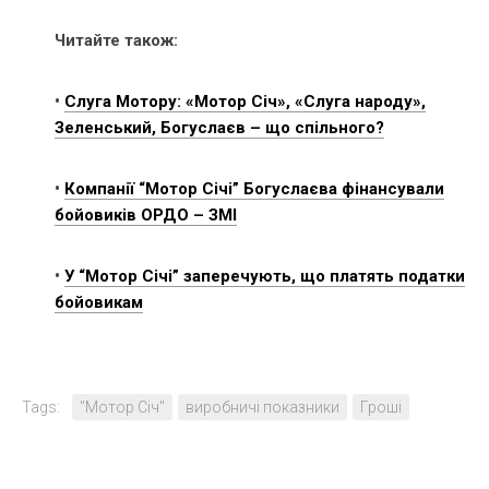
Читайте також:
•
Слуга Мотору: «Мотор Січ», «Слуга народу»,
Зеленський, Богуслаєв – що спільного?
•
Компанії “Мотор Січі” Богуслаєва фінансували
бойовиків ОРДО – ЗМІ
•
У “Мотор Січі” заперечують, що платять податки
бойовикам
Tags:
"Мотор Січ"
виробничі показники
Гроші