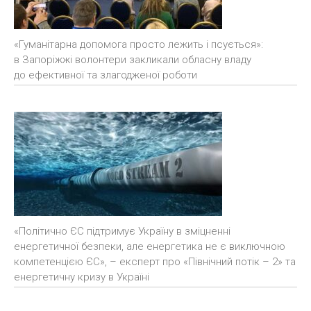
«Гуманітарна допомога просто лежить і псується»:
в Запоріжжі волонтери закликали обласну владу
до ефективної та злагодженої роботи
«Політично ЄС підтримує Україну в зміцненні
енергетичної безпеки, але енергетика не є виключною
компетенцією ЄС», – експерт про «Північний потік – 2» та
енергетичну кризу в Україні