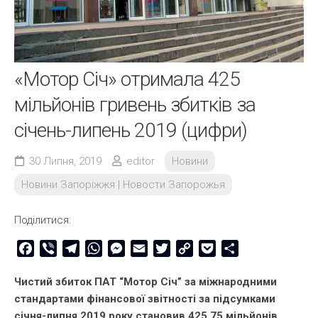
«Мотор Січ» отримала 425
мільйонів гривень збитків за
січень-липень 2019 (цифри)
30 Липня, 2019
editor
Новини
Новини Запоріжжя | Новости Запорожья
Поділитися:
Facebook
Viber
Telegram
WhatsApp
Messenger
Email
Twitter
Copy
Pocket
Share
Link
Чистий збиток ПАТ “Мотор Січ” за міжнародними
стандартами фінансової звітності за підсумками
січня-липня 2019 року становив 425,75 мільйонів