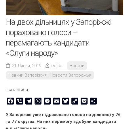
На двох дільницях у Запоріжжі
пораховано голоси –
перемагають кандидати
«Слуги народу»
21 Липня, 2019
editor
Новини
Новини Запоріжжя | Новости Запорожья
Поділитися:
Facebook
Viber
Telegram
WhatsApp
Messenger
Email
Twitter
Copy
Pocket
Share
Link
У Запоріжжі уже підраховано голоси на дільниці у 76
та 77 округах. На них перемогу здобули кандидати
від «Слуги народу».