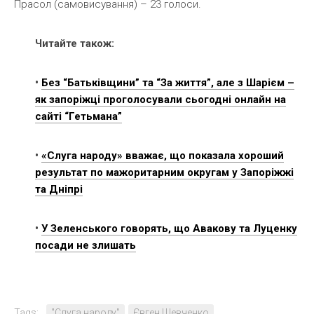
Прасол (самовисування) – 23 голоси.
Читайте також:
•
Без “Батьківщини” та “За життя”, але з Шарієм –
як запоріжці проголосували сьогодні онлайн на
сайті “Гетьмана”
•
«Слуга народу» вважає, що показала хороший
результат по мажоритарним округам у Запоріжжі
та Дніпрі
•
У Зеленського говорять, що Авакову та Луценку
посади не злишать
Tags:
"Слуга народу"
Євген Шевченко