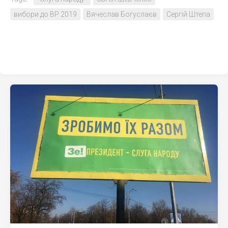
вибори до ВР 2019
Вячеслав Богуслаєв
Сергій Штепа