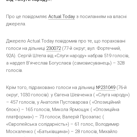
Про це повідомляє
Actual.Today
з посиланням на власні
джерела.
Джерело Actual.Today повідомив про те, що пораховані
голоси на дільниці
230072
(77-й округ, вул. Фортечний,
92А). Сергій Штепа від «Слуги народу» набрав 519 голосів,
а нардеп В’ячеслав Богуслаєв (самовисуванець) – 328
голосів.
Крім того, підраховано голоси на дільниці
№231049
(76-й
округ, 1030 голосів): у Євгена Шевченка ( «Слуга народу»)
– 457 голосів, у Анатолія Пустоварова ( «Опозиційний
блок») – 165 голосів, Микола Ярмощук ( «Опозиційна
платформа») – 73 голоси, Валерій Прозапас (
«Європейська солідарність») – 61 голос, Володимир
Москаленко ( «Батьківщина») – 28 голосів, Михайло