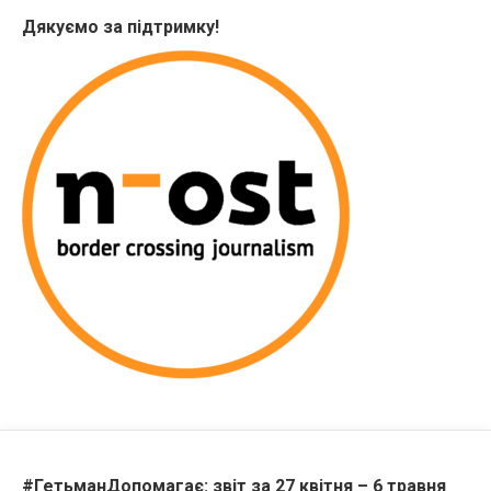
Дякуємо за підтримку!
#ГетьманДопомагає: звіт за 27 квітня – 6 травня