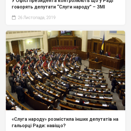
У Офісі президента контролюють що у Раді
говорять депутати “Слуги народу” – ЗМІ
26 Листопада, 2019
«Слуга народу» розмістила інших депутатів на
гальорці Ради: навіщо?