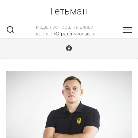
Skip
Гетьман
to
content
медіа про гроші та владу
партнер
«Стратегічної візії»