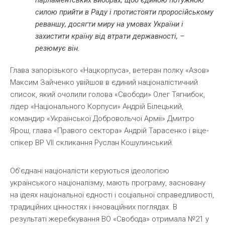
силою прийти в Раду і протистояти проросійському
реваншу, досягти миру на умовах України і
захистити країну від втрати державності, –
резюмує він.
Глава запорізького «Нацкорпуса», ветеран полку «Азов»
Максим Зайченко увійшов в єдиний націоналістичний
список, який очолили голова «Свободи» Олег Тягнибок,
лідер «Національного Корпуси» Андрій Білецький,
командир «Української Добровольчої Армії» Дмитро
Ярош, глава «Правого сектора» Андрій Тарасенко і віце-
спікер ВР VII скликання Руслан Кошулинський.
Об’єднані націоналісти керуються ідеологією
українського націоналізму, мають програму, засновану
на ідеях національної єдності і соціальної справедливості,
традиційних цінностях і інноваційних поглядах. В
результаті жеребкування ВО «Свобода» отримала №21 у