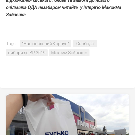
відкликання міського голови та вимоги до нового
очільника ОДА
незабаром
читайте у інтерв’ю Максима
Зайченка.
Tags:
"Національний Корпус"
"Свобода"
вибори до ВР 2019
Максим Зайчекно