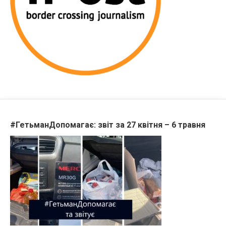
#ГетьманДопомагає: звіт за 27 квітня – 6 травня