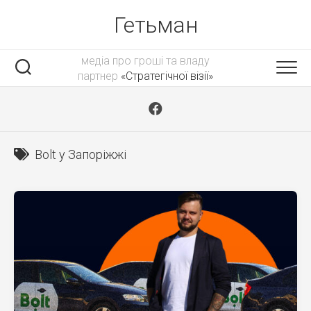
Skip
Гетьман
to
content
медіа про гроші та владу
партнер
«Стратегічної візії»
Bolt у Запоріжжі