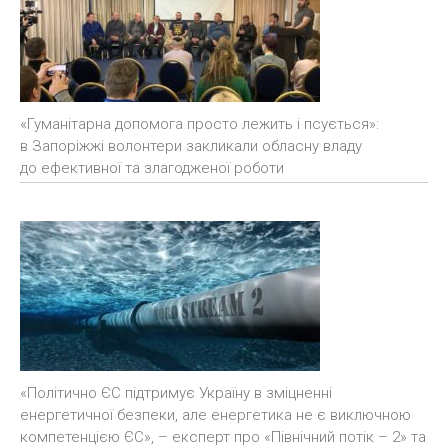
«Гуманітарна допомога просто лежить і псується»:
в Запоріжжі волонтери закликали обласну владу
до ефективної та злагодженої роботи
«Політично ЄС підтримує Україну в зміцненні
енергетичної безпеки, але енергетика не є виключною
компетенцією ЄС», – експерт про «Північний потік – 2» та