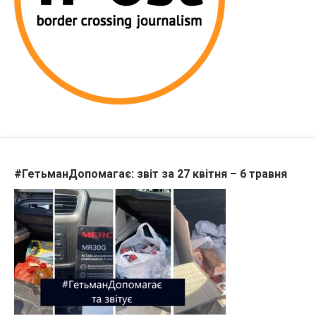
#ГетьманДопомагає: звіт за 27 квітня – 6 травня