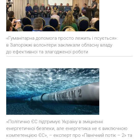
«Гуманітарна допомога просто лежить і псується»:
в Запоріжжі волонтери закликали обласну владу
до ефективної та злагодженої роботи
«Політично ЄС підтримує Україну в зміцненні
енергетичної безпеки, але енергетика не є виключною
компетенцією ЄС», – експерт про «Північний потік – 2» та