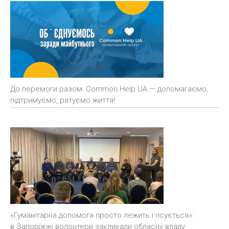
До перемоги разом: Common Help UA — допомагаємо,
підтримуємо, рятуємо життя!
«Гуманітарна допомога просто лежить і псується»:
в Запоріжжі волонтери закликали обласну владу