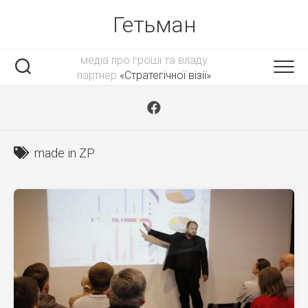
Skip
Гетьман
to
content
медіа про гроші та владу
партнер
«Стратегічної візії»
made in ZP