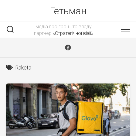
Skip
Гетьман
to
content
медіа про гроші та владу
партнер
«Стратегічної візії»
Raketa