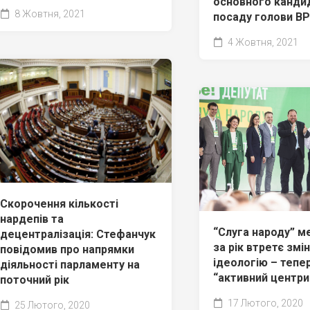
основного канди
8 Жовтня, 2021
посаду голови ВР
4 Жовтня, 2021
Скорочення кількості
нардепів та
“Слуга народу” м
децентралізація: Стефанчук
за рік втретє змі
повідомив про напрямки
ідеологію – тепе
діяльності парламенту на
“активний центр
поточний рік
17 Лютого, 2020
25 Лютого, 2020