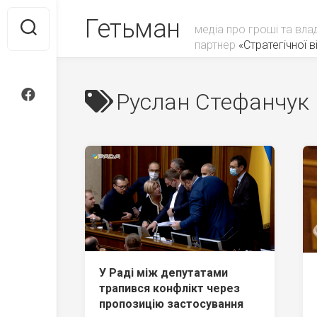
Skip
Гетьман
to
медіа про гроші та вла
content
партнер
«Стратегічної ві
Руслан Стефанчук
У Раді між депутатами
трапився конфлікт через
пропозицію застосування