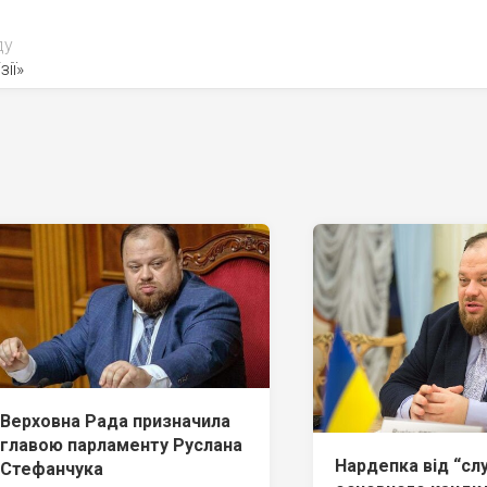
ду
зії»
Верховна Рада призначила
главою парламенту Руслана
Нардепка від “сл
Стефанчука