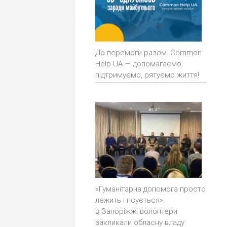
До перемоги разом: Common
Help UA — допомагаємо,
підтримуємо, рятуємо життя!
«Гуманітарна допомога просто
лежить і псується»:
в Запоріжжі волонтери
закликали обласну владу