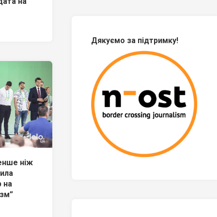
дата на
Дякуємо за підтримку!
енше ніж
нила
р на
изм”