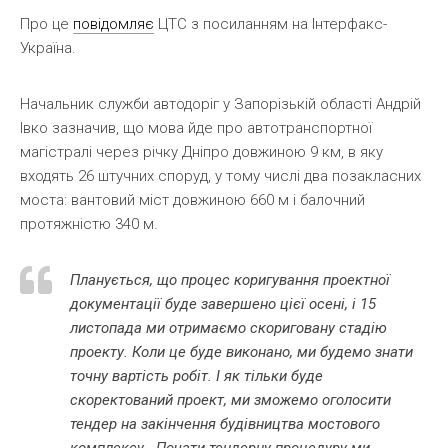
Про це
повідомляє
ЦТС з посиланням на Інтерфакс-
Україна.
Начальник служби автодоріг у Запорізькій області Андрій
Івко зазначив, що мова йде про автотранспортної
магістралі через річку Дніпро довжиною 9 км, в яку
входять 26 штучних споруд, у тому числі два позакласних
моста: вантовий міст довжиною 660 м і балочний
протяжністю 340 м.
Планується, що процес коригування проектної
документації буде завершено цієї осені, і 15
листопада ми отримаємо скориговану стадію
проекту. Коли це буде виконано, ми будемо знати
точну вартість робіт. І як тільки буде
скоректований проект, ми зможемо оголосити
тендер на закінчення будівництва мостового