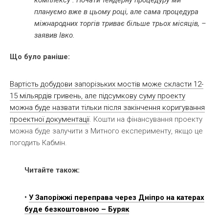
комплексу . Почати тендерну процедуру ми
плануємо вже в цьому році, але сама процедура
міжнародних торгів триває більше трьох місяців, –
заявив Івко.
Що було раніше:
Вартість добудови запорізьких мостів може скласти 12-
15 мільярдів гривень, але підсумкову суму проекту
можна буде назвати тільки після закінчення коригування
проектної документації
. Кошти на фінансування проекту
можна буде залучити з Митного експерименту, якщо це
погодить Кабмін.
Читайте також:
•
У Запоріжжі переправа через Дніпро на катерах
буде безкоштовною – Буряк