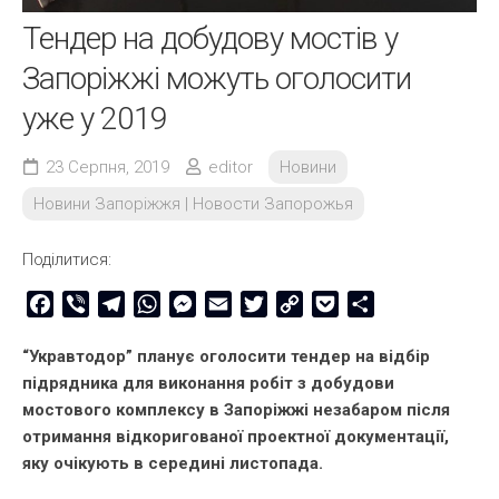
Тендер на добудову мостів у
Запоріжжі можуть оголосити
уже у 2019
23 Серпня, 2019
editor
Новини
Новини Запоріжжя | Новости Запорожья
Поділитися:
Facebook
Viber
Telegram
WhatsApp
Messenger
Email
Twitter
Copy
Pocket
Share
Link
“Укравтодор” планує оголосити тендер на відбір
підрядника для виконання робіт з добудови
мостового комплексу в Запоріжжі незабаром після
отримання відкоригованої проектної документації,
яку очікують в середині листопада.