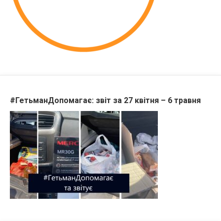
#ГетьманДопомагає: звіт за 27 квітня – 6 травня