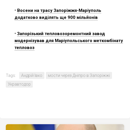
•
Восени на трасу Запоріжжя-Маріуполь
додатково виділять ще 900 мільйонів
•
Запорізький тепловозоремонтний завод
модернізував для Маріупольського меткомбінату
тепловоз
Tags:
Андрій Івко
мости через Дніпро в Запоріжжі
Укравтодор