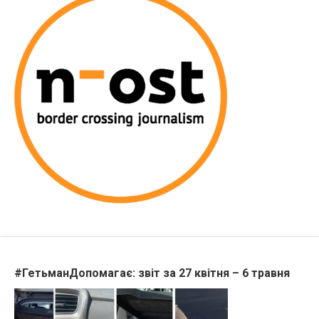
#ГетьманДопомагає: звіт за 27 квітня – 6 травня