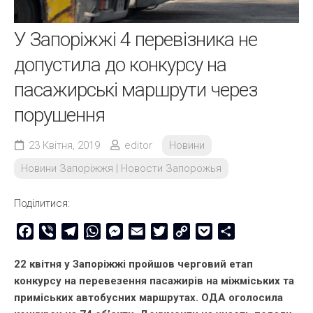
У Запоріжжі 4 перевізника не
допустила до конкурсу на
пасажирські маршрути через
порушення
23 Квітня, 2019
editor
Новини
Новини Запоріжжя | Новости Запорожья
Поділитися:
Facebook
Viber
Telegram
WhatsApp
Messenger
Email
Twitter
Copy
Pocket
Share
Link
22 квітня у Запоріжжі пройшов черговий етап
конкурсу на перевезення пасажирів на міжміських та
приміських автобусних маршрутах. ОДА оголосила